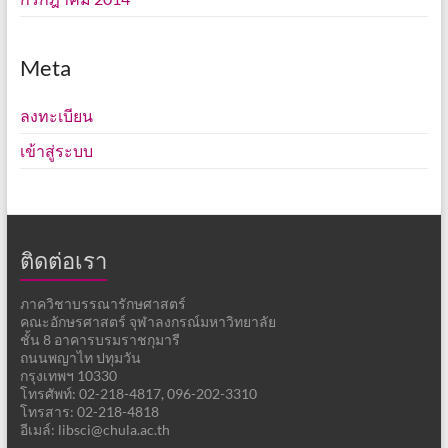
Meta
ลงทะเบียน
เข้าสู่ระบบ
ติดต่อเรา
ภาควิชาบรรณารักษศาสตร์
คณะอักษรศาสตร์ จุฬาลงกรณ์มหาวิทยาลัย
ชั้น 8 อาคารบรมราชกุมารี
ถนนพญาไท ปทุมวัน
กรุงเทพฯ 10330
โทรศัพท์: 02-218-4817, 096-202-3310
โทรสาร: 02-218-4818
อีเมล์: libsci@chula.ac.th