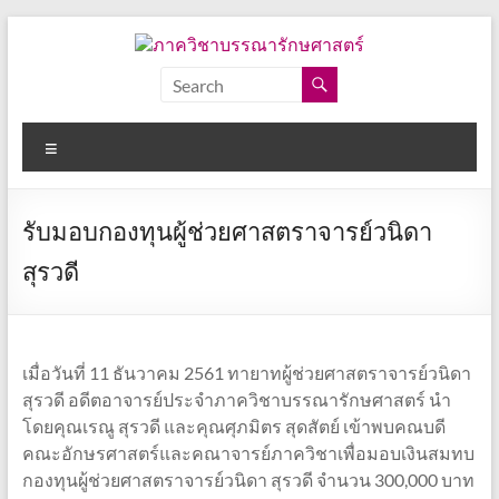
Skip
to
content
ภาค
วิชา
Menu
บรรณารักษศาสตร์
คณะ
รับมอบกองทุนผู้ช่วยศาสตราจารย์วนิดา
อักษร
ศาสตร์
สุรวดี
จุฬาลงกรณ์
มหาวิทยาลัย
เมื่อวันที่ 11 ธันวาคม 2561 ทายาทผู้ช่วยศาสตราจารย์วนิดา
สุรวดี อดีตอาจารย์ประจำภาควิชาบรรณารักษศาสตร์ นำ
โดยคุณเรณู สุรวดี และคุณศุภมิตร สุดสัตย์ เข้าพบคณบดี
คณะอักษรศาสตร์และคณาจารย์ภาควิชาเพื่อมอบเงินสมทบ
กองทุนผู้ช่วยศาสตราจารย์วนิดา สุรวดี จำนวน 300,000 บาท