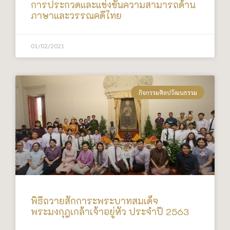
การประกวดและแข่งขันความสามารถด้าน
ภาษาและวรรณคดีไทย
01/02/2021
กิจกรรมศิลปวัฒนธรรม
พิธีถวายสักการะพระบาทสมเด็จ
พระมงกุฎเกล้าเจ้าอยู่หัว ประจำปี 2563