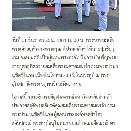
วันที่ 11 ธันวาคม 2563 เวลา 16.00 น. พระบาทสมเด็จ
พระเจ้าอยู่หัวทรงพระกรุณาโปรดเกล้าฯ ให้นายศุภชัย ภู่
งาม องคมนตรี เป็นผู้แทนพระองค์ไปในการบำเพ็ญพระ
ราชกุศลอุทิศถวายสมเด็จพระมหาสมณเจ้า กรมพระปรมา
นุชิตชิโนรส เนื่องในโอกาส 230 ปีวันประสูติ ณ พระ
อุโบสถ วัดพระเชตุพนวิมลมังคลาราม
โอกาสนี้ รองอธิการบดีจุฬาลงกรณ์มหาวิทยาลัยอ่านคำ
ประกาศสดุดีพระเกียรติคุณสมเด็จพระมหาสมณเจ้า กรม
พระปรมานุชิตชิโนรส ผู้แทนพระองค์ทอดผ้าไตร
สดับปกรณ์ พระสงฆ์อนุโมทนา จบแล้ว คณบดีคณะอักษร