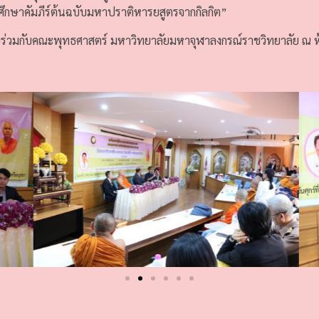
ารศึกษาคัมภีร์ต้นฉบับมหาปราติหารยสูตรจากกิลกิต”
ัยร่วมกับคณะพุทธศาสตร์ มหาวิทยาลัยมหาจุฬาลงกรณ์ราชวิทยาลัย ณ ห