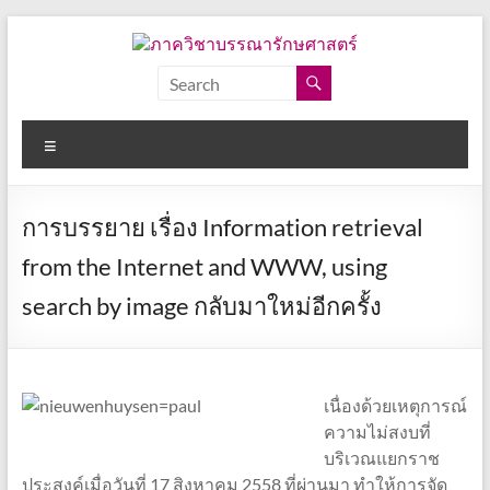
Skip
to
content
ภาค
วิชา
Menu
บรรณารักษศาสตร์
คณะ
การบรรยาย เรื่อง Information retrieval
อักษร
ศาสตร์
from the Internet and WWW, using
จุฬาลงกรณ์
search by image กลับมาใหม่อีกครั้ง
มหาวิทยาลัย
เนื่องด้วยเหตุการณ์
ความไม่สงบที่
บริเวณแยกราช
ประสงค์เมื่อวันที่ 17 สิงหาคม 2558 ที่ผ่านมา ทำให้การจัด