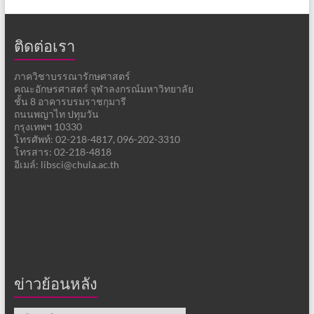
ติดต่อเรา
ภาควิชาบรรณารักษศาสตร์
คณะอักษรศาสตร์ จุฬาลงกรณ์มหาวิทยาลัย
ชั้น 8 อาคารบรมราชกุมารี
ถนนพญาไท ปทุมวัน
กรุงเทพฯ 10330
โทรศัพท์: 02-218-4817, 096-202-3310
โทรสาร: 02-218-4818
อีเมล์: libsci@chula.ac.th
ข่าวย้อนหลัง
ข่าว