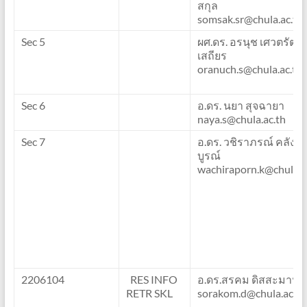
สกุล
somsak.sr@chula.ac.th
Sec 5
ผศ.ดร. อรนุช เศวตรัตน
เสถียร
oranuch.s@chula.ac.th
Sec 6
อ.ดร. นยา สุจฉายา
naya.s@chula.ac.th
Sec 7
อ.ดร. วชิราภรณ์ คลังธ
บูรณ์
wachiraporn.k@chula.a
2206104
RES INFO
อ.ดร.สรคม ดิสสะมาน
RETR SKL
sorakom.d@chula.ac.th