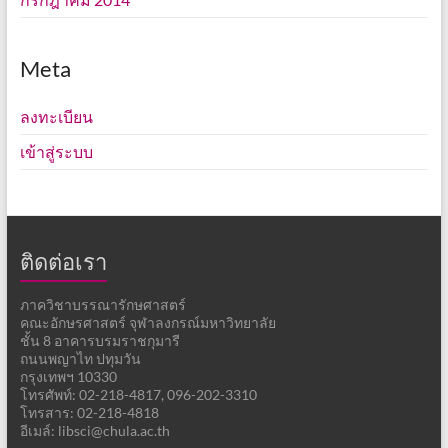
Meta
ลงทะเบียน
เข้าสู่ระบบ
ติดต่อเรา
ภาควิชาบรรณารักษศาสตร์
คณะอักษรศาสตร์ จุฬาลงกรณ์มหาวิทยาลัย
ชั้น 8 อาคารบรมราชกุมารี
ถนนพญาไท ปทุมวัน
กรุงเทพฯ 10330
โทรศัพท์: 02-218-4817, 096-202-3310
โทรสาร: 02-218-4818
อีเมล์: libsci@chula.ac.th