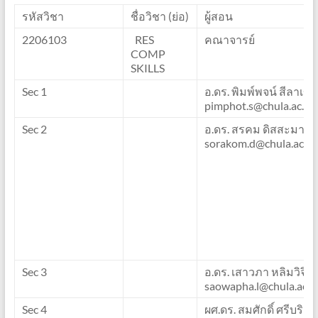
รหัสวิชา
ชื่อวิชา (ย่อ)
ผู้สอน
2206103
RES
คณาจารย์
COMP
SKILLS
Sec 1
อ.ดร. พิมพ์พจน์ สีลาเขต
pimphot.s@chula.ac.th
Sec 2
อ.ดร. สรคม ดิสสะมาน
sorakom.d@chula.ac.th
Sec 3
อ.ดร. เสาวภา หลิมวิจิต
saowapha.l@chula.ac.t
Sec 4
ผศ.ดร. สมศักดิ์ ศรีบริสุทธ