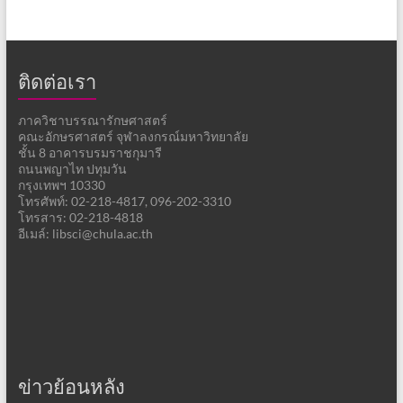
ติดต่อเรา
ภาควิชาบรรณารักษศาสตร์
คณะอักษรศาสตร์ จุฬาลงกรณ์มหาวิทยาลัย
ชั้น 8 อาคารบรมราชกุมารี
ถนนพญาไท ปทุมวัน
กรุงเทพฯ 10330
โทรศัพท์: 02-218-4817, 096-202-3310
โทรสาร: 02-218-4818
อีเมล์: libsci@chula.ac.th
ข่าวย้อนหลัง