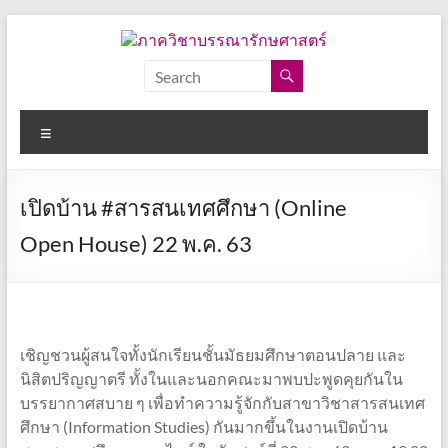
Skip
to
content
ภาค
วิชา
Menu
บรรณารักษศาสตร์
คณะ
เปิดบ้าน #สารสนเทศศึกษา (Online
อักษร
ศาสตร์
Open House) 22 พ.ค. 63
จุฬาลงกรณ์
มหาวิทยาลัย
เชิญชวนผู้สนใจทั้งนักเรียนชั้นมัธยมศึกษาตอนปลาย และ
นิสิตปริญญาตรี ทั้งในและนอกคณะมาพบปะพูดคุยกันใน
บรรยากาศสบาย ๆ เพื่อทำความรู้จักกับสาขาวิชาสารสนเทศ
ศึกษา (Information Studies) กันมากขึ้นในงานเปิดบ้าน