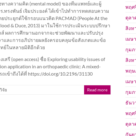
ทางความคิด (mental model) ของทีมแพทย์และผู้
พฤศจ
์ ดร.ทรงพันธ์ เจิมประยงค์ ได้เข้าไปทำการทดสอบความ
ตุลา
โดยประยุกต์ใช้กรอบแนวคิด PACMAD (People At the
, Flood & Duce, 2013) มาในใช้การประเมินระบบปรึกษา
สิงห
ปิดิกส์ ผลการศึกษานอกจากจะช่วยพัฒนาและปรับปรุง
เมษา
ศึกษาและการอภิปรายผลยังครอบคลุมข้อสังเกตและข้อ
ย์ในหลายมิติอีกด้วย
กุมภ
งเสรี (open access) ชื่อ Exploring usability issues of
สิงห
n application in an orthopaedic clinic: A mixed-
พฤษ
ข้าถึงได้ที่ https://doi.org/10.2196/31130
เมษา
วิจัย
Read more
กุมภ
ธันว
พฤศจ
ตุลา
กันย