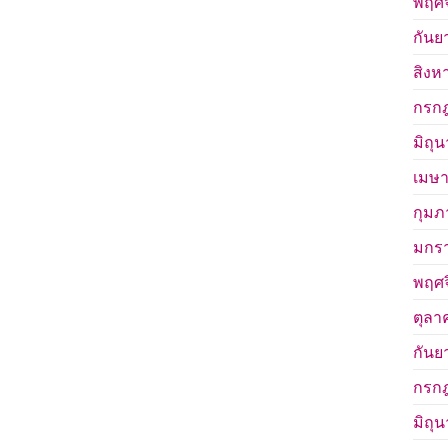
พฤศจ
กันย
สิงห
กรก
มิถุ
เมษา
กุมภ
มกร
พฤศจ
ตุลา
กันย
กรก
มิถุ