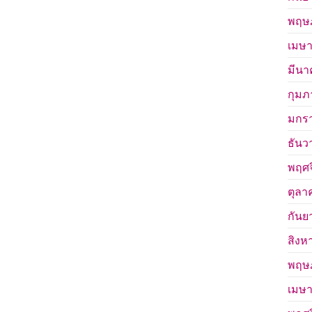
พฤษ
เมษา
มีนา
กุมภ
มกร
ธันว
พฤศจ
ตุลา
กันย
สิงห
พฤษ
เมษา