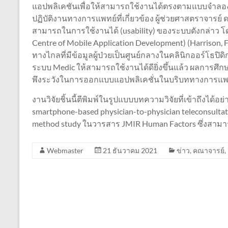
แอปพลิเคชันเพื่อให้สามารถใช้งานได้ตรงตามแบบจำลอง
ปฏิบัติงานทางการแพทย์ที่เกี่ยวข้อง ผู้ช่วยศาสตราจารย
สามารถในการใช้งานได้ (usability) ของระบบดังกล่าว 
Centre of Mobile Application Development) (Harrison
ทางไกลที่มีข้อมูลผู้ป่วยเป็นศูนย์กลางในคลินิกออร์โธ
ระบบ Medic ให้สามารถใช้งานได้ดียิ่งขึ้นแล้ว ผลการ
พึงระวังในการออกแบบแอปพลิเคชั่นในบริบททางการแพท
งานวิจัยชิ้นนี้ตีพิมพ์ในรูปแบบบทความวิจัยที่เข้าถึงได้อย่า
smartphone-based physician-to-physician teleconsultatio
method study ในวารสาร JMIR Human Factors ซึ่งสามารถเ
Webmaster
21 ธันวาคม 2021
ข่าว
,
คณาจารย์
,