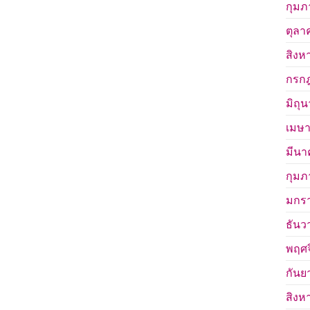
กุมภ
ตุลา
สิงห
กรก
มิถุ
เมษา
มีนา
กุมภ
มกร
ธันว
พฤศจ
กันย
สิงห