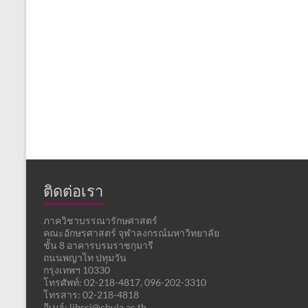
ติดต่อเรา
ภาควิชาบรรณารักษศาสตร์
คณะอักษรศาสตร์ จุฬาลงกรณ์มหาวิทยาลัย
ชั้น 8 อาคารบรมราชกุมารี
ถนนพญาไท ปทุมวัน
กรุงเทพฯ 10330
โทรศัพท์: 02-218-4817, 096-202-3310
โทรสาร: 02-218-4818
อีเมล์: libsci@chula.ac.th