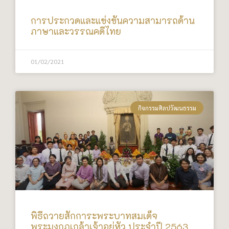
การประกวดและแข่งขันความสามารถด้าน
ภาษาและวรรณคดีไทย
01/02/2021
กิจกรรมศิลปวัฒนธรรม
พิธีถวายสักการะพระบาทสมเด็จ
พระมงกุฎเกล้าเจ้าอยู่หัว ประจำปี 2563