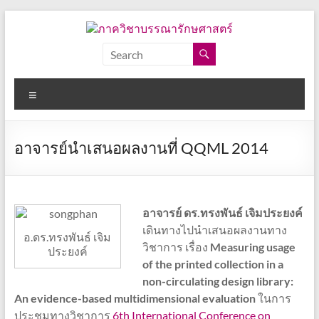
Skip
to
content
ภาค
วิชา
Menu
บรรณารักษศาสตร์
คณะ
อาจารย์นำเสนอผลงานที่ QQML 2014
อักษร
ศาสตร์
จุฬาลงกรณ์
มหาวิทยาลัย
อาจารย์ ดร.ทรงพันธ์ เจิมประยงค์
เดินทางไปนำเสนอผลงานทาง
อ.ดร.ทรงพันธ์ เจิม
วิชาการ เรื่อง
Measuring usage
ประยงค์
of the printed collection in a
non-circulating design library:
An evidence-based multidimensional evaluation
ในการ
ประชุมทางวิชาการ
6th International Conference on