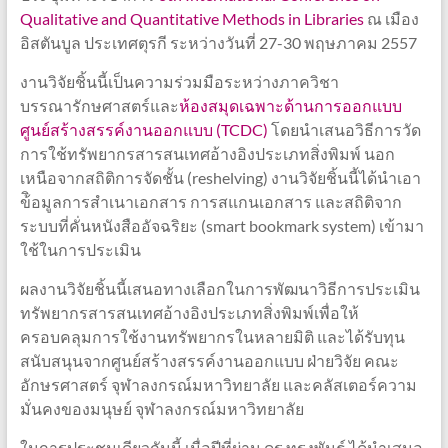
Qualitative and Quantitative Methods in Libraries
ณ เมือง
อิสตันบูล ประเทศตุรกี ระหว่างวันที่ 27-30 พฤษภาคม 2557
งานวิจัยชิ้นนี้เป็นความร่วมมือระหว่างภาควิชา
บรรณารักษศาสตร์และ
ห้องสมุดเฉพาะด้านการออกแบบ
ศูนย์สร้างสรรค์งานออกแบบ (TCDC)
โดยนำเสนอวิธีการวัด
การใช้ทรัพยากรสารสนเทศอ้างอิงประเภทสิ่งพิมพ์ นอก
เหนือจากสถิติการจัดชั้น (reshelving) งานวิจัยชิ้นนี้ได้นำเอา
ข้ิอมูลการสำเนาเอกสาร การสแกนเอกสาร และสถิติจาก
ระบบที่คั่นหนังสืออัจฉริยะ (smart bookmark system) เข้ามา
ใช้ในการประเมิน
ผลงานวิจัยชิ้นนี้เสนอทางเลือกในการพัฒนาวิธีการประเมิน
ทรัพยากรสารสนเทศอ้างอิงประเภทสิ่งพิมพ์เพื่อให้
ครอบคลุมการใช้งานทรัพยากรในหลายมิติ และได้รับทุน
สนับสนุนจากศูนย์สร้างสรรค์งานออกแบบ ฝ่ายวิจัย คณะ
อักษรศาสตร์ จุฬาลงกรณ์มหาวิทยาลัย และคลัสเตอร์ความ
มั่นคงของมนุษย์ จุฬาลงกรณ์มหาวิทยาลัย
ในการประชุมเดียวกันนี้ เมื่อปีที่ผ่าน ดร.ทรงพันธ์ ได้นำเสนอ