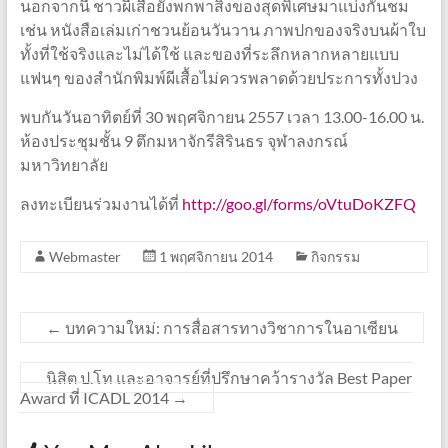
นอกจากนี้ ชาวผีเสื้อยังพกพาสิ่งของสุดพิเศษมาแบ่งกันชม
เช่น หนังสือเล่มเก่าชวนย้อนวันวาน ภาพปกของจริงบนผ้าใบ
ทั้งที่ใช้จริงและไม่ได้ใช้ และของที่ระลึกหลากหลายแบบ
แฟนๆ ของสำนักพิมพ์ผีเสื้อไม่ควรพลาดด้วยประการทั้งปวง
พบกันวันอาทิตย์ที่ 30 พฤศจิกายน 2557 เวลา 13.00-16.00 น.
ห้องประชุมชั้น 9 ตึกมหาจักรีสิรินธร จุฬาลงกรณ์
มหาวิทยาลัย
ลงทะเบียนร่วมงานได้ที่
http://goo.gl/forms/oVtuDoKZFQ
Webmaster
1 พฤศจิกายน 2014
กิจกรรม
←
บทความใหม่: การสื่อสารทางวิชาการในอาเซียน
นิสิต ป.โท และอาจารย์ที่ปรึกษาคว้ารางวัล Best Paper
Award ที่ ICADL 2014
→