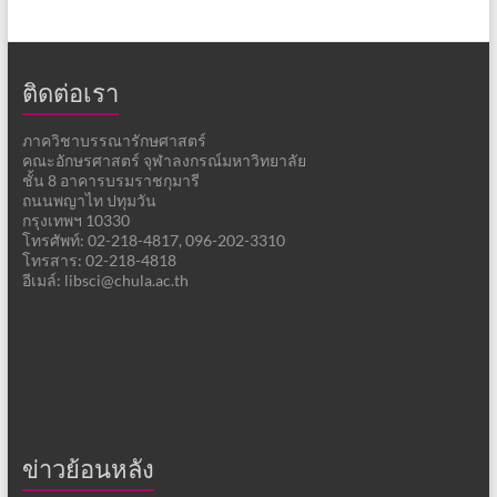
ติดต่อเรา
ภาควิชาบรรณารักษศาสตร์
คณะอักษรศาสตร์ จุฬาลงกรณ์มหาวิทยาลัย
ชั้น 8 อาคารบรมราชกุมารี
ถนนพญาไท ปทุมวัน
กรุงเทพฯ 10330
โทรศัพท์: 02-218-4817, 096-202-3310
โทรสาร: 02-218-4818
อีเมล์: libsci@chula.ac.th
ข่าวย้อนหลัง