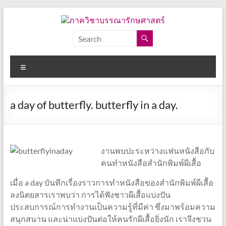
Skip
to
content
ภาค
วิชา
Menu
บรรณารักษศาสตร์
คณะ
a day of butterfly. butterfly in a day.
อักษร
ศาสตร์
จุฬาลงกรณ์
มหาวิทยาลัย
งานพบปะระหว่างแฟนหนังสือกับ
คนทำหนังสือสำนักพิมพ์ผีเสื้อ
เมื่อ a day บันทึกเรื่องราวการทำหนังสือของสำนักพิมพ์ผีเสื้อ
ลงนิตยสารเราพบว่า การได้ฟังชาวผีเสื้อแบ่งปัน
ประสบการณ์การทำงานเป็นความรู้ที่มีค่า ซึ่งมาพร้อมความ
สนุกสนาน และน่าแบ่งปันต่อให้คนรักผีเสื้อยิ่งนัก เราจึงชวน