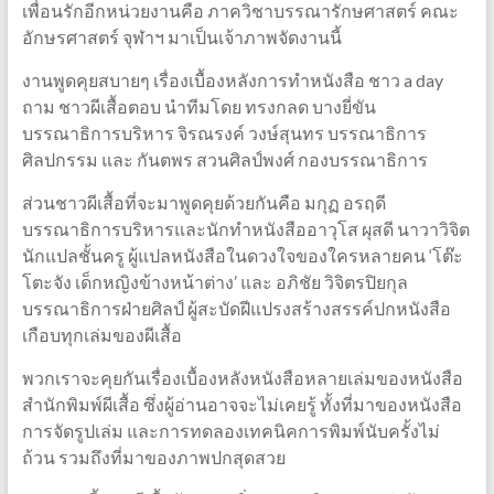
เพื่อนรักอีกหน่วยงานคือ ภาควิชาบรรณารักษศาสตร์ คณะ
อักษรศาสตร์ จุฬาฯ มาเป็นเจ้าภาพจัดงานนี้
งานพูดคุยสบายๆ เรื่องเบื้องหลังการทำหนังสือ ชาว a day
ถาม ชาวผีเสื้อตอบ นำทีมโดย ทรงกลด บางยี่ขัน
บรรณาธิการบริหาร จิรณรงค์ วงษ์สุนทร บรรณาธิการ
ศิลปกรรม และ กันตพร สวนศิลป์พงศ์ กองบรรณาธิการ
ส่วนชาวผีเสื้อที่จะมาพูดคุยด้วยกันคือ มกุฏ อรฤดี
บรรณาธิการบริหารและนักทำหนังสืออาวุโส ผุสดี นาวาวิจิต
นักแปลชั้นครู ผู้แปลหนังสือในดวงใจของใครหลายคน ‘โต๊ะ
โตะจัง เด็กหญิงข้างหน้าต่าง’ และ อภิชัย วิจิตรปิยกุล
บรรณาธิการฝ่ายศิลป์ ผู้สะบัดฝีแปรงสร้างสรรค์ปกหนังสือ
เกือบทุกเล่มของผีเสื้อ
พวกเราจะคุยกันเรื่องเบื้องหลังหนังสือหลายเล่มของหนังสือ
สำนักพิมพ์ผีเสื้อ ซึ่งผู้อ่านอาจจะไม่เคยรู้ ทั้งที่มาของหนังสือ
การจัดรูปเล่ม และการทดลองเทคนิคการพิมพ์นับครั้งไม่
ถ้วน รวมถึงที่มาของภาพปกสุดสวย