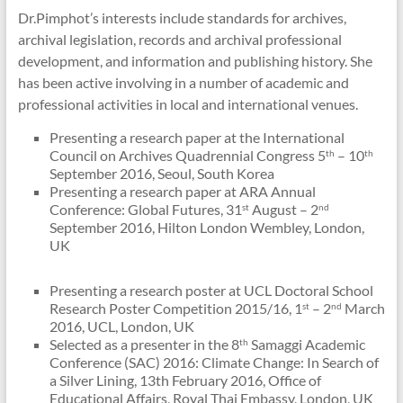
Dr.Pimphot’s interests include standards for archives,
archival legislation, records and archival professional
development, and information and publishing history. She
has been active involving in a number of academic and
professional activities in local and international venues.
Presenting a research paper at the International
Council on Archives Quadrennial Congress 5
– 10
th
th
September 2016, Seoul, South Korea
Presenting a research paper at ARA Annual
Conference: Global Futures, 31
August – 2
st
nd
September 2016, Hilton London Wembley, London,
UK
Presenting a research poster at UCL Doctoral School
Research Poster Competition 2015/16, 1
– 2
March
st
nd
2016, UCL, London, UK
Selected as a presenter in the 8
Samaggi Academic
th
Conference (SAC) 2016: Climate Change: In Search of
a Silver Lining, 13th February 2016, Office of
Educational Affairs, Royal Thai Embassy, London, UK