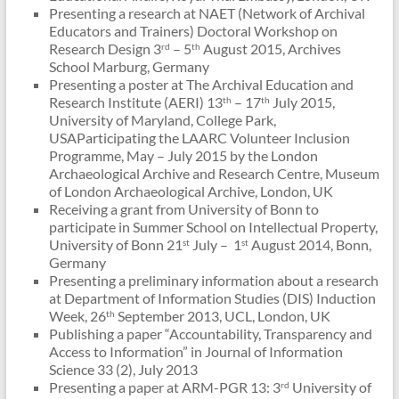
Presenting a research at NAET (Network of Archival
Educators and Trainers) Doctoral Workshop on
Research Design 3
– 5
August 2015, Archives
rd
th
School Marburg, Germany
Presenting a poster at The Archival Education and
Research Institute (AERI) 13
– 17
July 2015,
th
th
University of Maryland, College Park,
USAParticipating the LAARC Volunteer Inclusion
Programme, May – July 2015 by the London
Archaeological Archive and Research Centre, Museum
of London Archaeological Archive, London, UK
Receiving a grant from University of Bonn to
participate in Summer School on Intellectual Property,
University of Bonn 21
July – 1
August 2014, Bonn,
st
st
Germany
Presenting a preliminary information about a research
at Department of Information Studies (DIS) Induction
Week, 26
September 2013, UCL, London, UK
th
Publishing a paper “Accountability, Transparency and
Access to Information” in Journal of Information
Science 33 (2), July 2013
Presenting a paper at ARM-PGR 13: 3
University of
rd