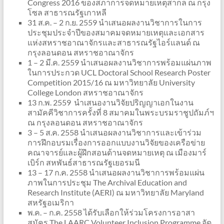
Congress 2016 ของสภาการจดหมายเหตุสากล ณ กรุง
โซล สาธารณรัฐเกาหลี
31 ส.ค. – 2 ก.ย. 2559 นำเสนอผลงานวิชาการในการ
ประชุมประจำปีของสมาคมจดหมายเหตุและเอกสาร
แห่งสหราชอาณาจักรและสาธารณรัฐไอร์แลนด์ ณ
กรุงลอนดอน สหราชอาณาจักร
1 – 2 มี.ค. 2559 นำเสนอผลงานวิชาการพร้อมแผ่นภาพ
ในการประกวด UCL Doctoral School Research Poster
Competition 2015/16 ณ มหาวิทยาลัย University
College London สหราชอาณาจักร
13 ก.พ. 2559 นำเสนองานวิจัยปริญญาเอกในงาน
สามัคคีวิชาการครั้งที่ 8 สมาคมในพระบรมราชูปถัมภ์ฯ
ณ กรุงลอนดอน สหราชอาณาจักร
3 – 5 ส.ค. 2558 นำเสนอผลงานวิชาการและเข้าร่วม
การฝึกอบรมเรื่องการออกแบบงานวิจัยของเครือข่าย
คณาจารย์และผู้ฝึกสอนด้านจดหมายเหตุ ณ เมืองมาร์
เบิร์ก สหพันธ์สาธารณรัฐเยอรมนี
13 – 17 ก.ค. 2558 นำเสนอผลงานวิชาการพร้อมแผ่น
ภาพในการประชุม The Archival Education and
Research Institute (AERI) ณ มหาวิทยาลัย Maryland
สหรัฐอเมริกา
พ.ค. – ก.ค. 2558 ได้รับเลือกให้ร่วมโครงการอาสา
สมัคร The LAARC Volunteer Inclusion Programme จัด