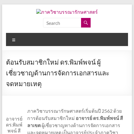
Skip
to
content
ภาค
วิชา
Menu
บรรณารักษศาสตร์
คณะ
ต้อนรับสมาชิกใหม่ ดร.พิมพ์พจน์ ผู้
อักษร
ศาสตร์
เชี่ยวชาญด้านการจัดการเอกสารและ
จุฬาลงกรณ์
จดหมายเหตุ
มหาวิทยาลัย
ภาควิชาบรรณารักษศาสตร์เริ่มต้นปี 2562 ด้วย
การต้อนรับสมาชิกใหม่
อาจารย์ ดร.พิมพ์พจน์ สี
อาจารย์
ดร.พิมพ์
ลาเขต
ผู้เชี่ยวชาญทางด้านการจัดการเอกสาร
พจน์ สี
และจดหมายเหตุ เป็นอาจารย์ประจำภาควิชา