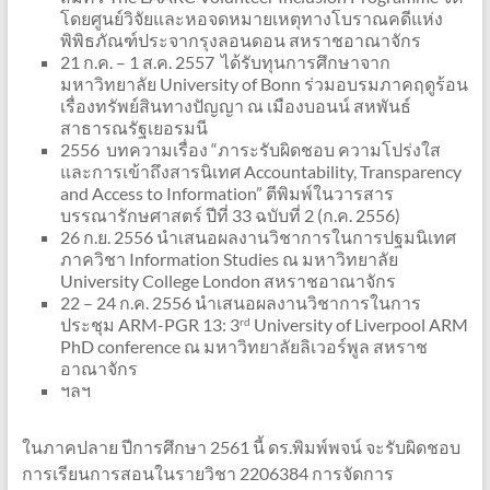
โดยศูนย์วิจัยและหอจดหมายเหตุทางโบราณคดีแห่ง
พิพิธภัณฑ์ประจากรุงลอนดอน สหราชอาณาจักร
21 ก.ค. – 1 ส.ค. 2557 ได้รับทุนการศึกษาจาก
มหาวิทยาลัย University of Bonn ร่วมอบรมภาคฤดูร้อน
เรื่องทรัพย์สินทางปัญญา ณ เมืองบอนน์ สหพันธ์
สาธารณรัฐเยอรมนี
2556 บทความเรื่อง “ภาระรับผิดชอบ ความโปร่งใส
และการเข้าถึงสารนิเทศ Accountability, Transparency
and Access to Information” ตีพิมพ์ในวารสาร
บรรณารักษศาสตร์ ปีที่ 33 ฉบับที่ 2 (ก.ค. 2556)
26 ก.ย. 2556 นำเสนอผลงานวิชาการในการปฐมนิเทศ
ภาควิชา Information Studies ณ มหาวิทยาลัย
University College London สหราชอาณาจักร
22 – 24 ก.ค. 2556 นำเสนอผลงานวิชาการในการ
ประชุม ARM-PGR 13: 3
University of Liverpool ARM
rd
PhD conference ณ มหาวิทยาลัยลิเวอร์พูล สหราช
อาณาจักร
ฯลฯ
ในภาคปลาย ปีการศึกษา 2561 นี้ ดร.พิมพ์พจน์ จะรับผิดชอบ
การเรียนการสอนในรายวิชา 2206384 การจัดการ