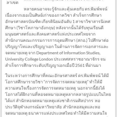
ลาเขต
หลายคนอาจจะรู้จักและคุ้นเคยกับ ดร.พิมพ์พจน์
เนื่องจากเธอเป็นศิษย์เก่าของภาควิชา สำเร็จการศึกษา
อักษรศาสตรบัณฑิต เกียรตินิยมอันดับ 1 สาขาวิชาสารนิเทศ
ศึกษา (วิชาโทภาษาอังกฤษ) หลังจากนั้นได้รับทุนเรียนดี
มนุษยศาสตร์และสังคมศาสตร์แห่งประเทศไทยจาก
สำนักงานคณะกรรมการการอุดมศึกษา (สกอ.) ไปศึกษาต่อ
ปริญญาโทและปริญญาเอก ในด้านการจัดการเอกสารและ
จดหมายเหตุ จาก Department of Information Studies,
University College London ประเทศสหราชอาณาจักร จน
สำเร็จการศึกษาระดับปริญญาเอกเมื่อปี 2561 ที่ผ่านมา
ในระหว่างการศึกษาที่คณะอักษรศาสตร์ ดร.พิมพ์พจน์ ได้มี
โอกาสศึกษารายวิชา “การจัดการจดหมายเหตุ” ทำให้มี
ความสนใจเรื่องการจัดการจดหมายเหตุ นอกจากนี้ยังได้
โอกาสได้ฝึกงานที่หอจดหมายเหตุหลากหลายรูปแบบในไทย
ได้แก่ สำนักหอจดหมายเหตุแห่งชาติ กรมศิลปากร หอ
ประวัติจุฬาลงกรณ์มหาวิทยาลัย สำนักหอสมุดและหอ
จดหมายเหตุ ธนาคารแห่งประเทศไทย ทำให้มีความสนใจ