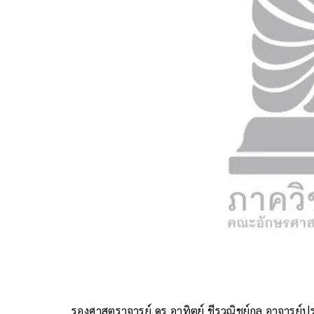
รองศาสตราจารย์ ดร.อาทิตย์ ชีรวณิชย์กุล อาจารย