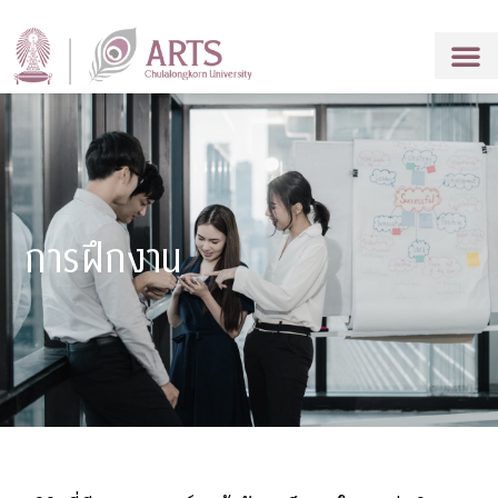
การฝึกงาน