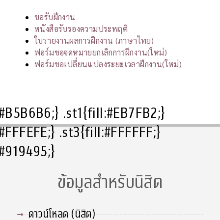
ขอรับฝึกงาน
หนังสือรับรองความประพฤติ
ใบรายงานผลการฝึกงาน (ภาษาไทย)
ฟอร์มขอจดหมายยกเลิกการฝึกงาน(ใหม่)
ฟอร์มขอเปลี่ยนแปลงระยะเวลาฝึกงาน(ใหม่)
l:#B5B6B6;} .st1{fill:#EB7FB2;}
l:#FFFEFE;} .st3{fill:#FFFFFF;}
l:#919495;}
ข้อมูลสำหรับนิสิต
ดาวน์โหลด (นิสิต)