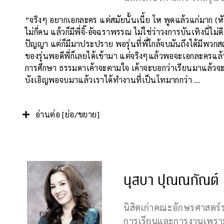
“จริงๆ อยากเอกละคร แต่สมัยนั้นเนี้ย โห พูดแล้วแก่มาก (ห
ไม่กี่คน แล้วก็มีพี่จิ๊-อัจฉราพรรณ ไม่ใช่ว่าวงการบันเทิงนี่ไม
ปัญญา แต่ก็มีมาประปราย พอรุ่นที่พี่ใกล้จบมันถึงได้มีพวกสถ
ของรุ่นพอดีพี่ก็เลยได้เข้ามา แต่จริงๆแล้วพอจะเอกละครแล้ว ค
การศึกษา ธรรมดาเค้าจะตามใจ เค้าจะบอกว่าเรียนมาแล้วจะไ
บังเอิญพอจบมาแล้วเราได้ทำงานที่เป็นโทมากกว่า …
อ่านต่อ [ย่อ/ขยาย]
นุสบา ปุณณกัณต์
นิสิตเก่าคณะอักษรศาสตร์ร
การเรียนและการงานเพราะสำ