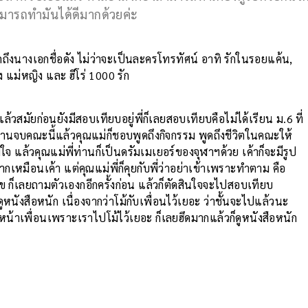
ามารถทำมันได้ดีมากด้วยค่ะ
ึกถึงนางเอกชื่อดัง ไม่ว่าจะเป็นละครโทรทัศน์ อาทิ รักในรอยแค้น,
 แม่หญิง และ ฮีโร่ 1000 รัก
วสมัยก่อนยังมีสอบเทียบอยู่พี่ก็เลยสอบเทียบคือไม่ได้เรียน ม.6 ที่
ท่านจบคณะนี้แล้วคุณแม่ก็ชอบพูดถึงกิจกรรม พูดถึงชีวิตในคณะให้
ูมิใจ แล้วคุณแม่พี่ท่านก็เป็นดรัมเมเยอร์ของจุฬาฯด้วย เค้าก็จะมีรูป
ากเหมือนเค้า แต่คุณแม่พี่ก็คุยกับพี่ว่าอย่าเข้าเพราะทำตาม คือ
ข ก็เลยถามตัวเองกอีกครั้งก่อน แล้วก็ตัดสินใจจะไปสอบเทียบ
นังสือหนัก เนื่องจากว่าโม้กับเพื่อนไว้เยอะ ว่าชั้นจะไปแล้วนะ
ียหน้าเพื่อนเพราะเราไปโม้ไว้เยอะ ก็เลยฮึดมากแล้วก็ดูหนังสือหนัก