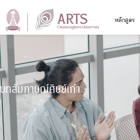
หลักสูตร
บทสัมภาษณ์ศิษย์เก่า