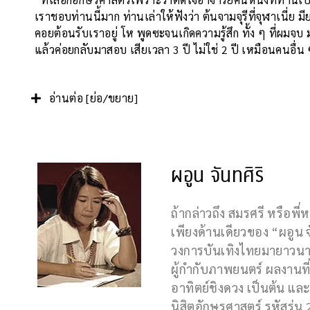
เราชอบท่านนี้มาก ท่านเล่าให้ฟังว่า ต้นจามจุรีที่จุฬาเนี่
คอยต้อนรับเราอยู่ โห พูดซะจนเกิดความรู้สึก ทั้ง ๆ ที่ผมจบ 
แล้วค่อยกลับมาสอบ เสียเวลา 3 ปี ไม่ใช่ 2 ปี เหมือนคนอื่น
อ่านต่อ [ย่อ/ขยาย]
ผอูน จันทศิริ
ถ้ากล่าวถึง สมรศรี หรือพี
เพียงด้านเดียวของ “ผอูน จัน
วงการบันเทิงไทยมายาวนาน 
ผู้กำกับภาพยนตร์ ผลงานท
อาทิตย์ชิงดวง เป็นต้น แ
นิสิตอักษรศาสตร์ รหัสรุ่น 