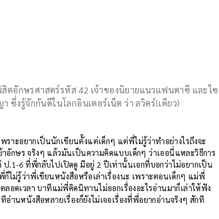
่ นิสิตอักษรศาสตร์รหัส 42 เจ้าของนิยายแนวแฟนตาซี และไซ
ซึ่งรู้จักกันดีในโลกอินเตอร์เน็ต ว่า ลวิตร์(เคียว)
เพราะอยากเป็นนักเขียนตั้งแต่เด็กๆ แต่พี่ไม่รู้ว่าทำอย่างไรถึงจะ
งเข้าอักษร จริงๆ แล้วมันเป็นความคิดแบบเด็กๆ ว่าเออนี่แหละวิธีการ
ป.1-6 ที่พี่กลับไปเปิดดู มีอยู่ 2 ปีเท่านั้นเอกที่บอกว่าไม่อยากเป็น
็ไม่รู้ว่าพี่เขียนหนังสือหรือเล่าเรื่องนะ เพราะตอนเด็กๆ แม่พี่
ตลอดเวลา บาทีแม่พี่คิดนิทานไม่ออกเรื่องอะไรอ่านมาก็เล่าให้ฟัง
ทีอ่านหนังสือหลายเรื่องก็ยังไม่เจอเรื่องที่พี่อยากอ่านจริงๆ สักที