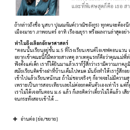
และที่พิเศษสุดก็คือ เธอ ส
ถ้ากล่าวถึงชื่อ นุสบา ปุณณกัณต์(วาณิชอังกูร) ทุกคนจะต้องน
เมืองมายา ภาพยนตร์ อาทิ เรืองมยุรา หรือผลงานล่าสุดอย่าง
ทำไมถึงเลือกอักษรศาสตร์
“ตอนนั้นเรียนอยู่ชั้น ม.5 ที่โรงเรียนเซนต์โอเซฟคอนแวน แล้
อยากเข้าคณะนี้ก็มีหลายสาเหตุ ลาเหตุแรกก็คือว่าคุณแม่พี่
ฟังตั้งแต่เด็ก เราก็ได้ยินมาแล้วเราก็รู้สึกว่าเรามีความภาคภ
สมัยเรียนติดข้างฝาที่บ้านเต็มไปหมด มันยิ่งทำให้เรารู้สึกอย
เข้าไปแล้วเรียนหนักนะ ถ้าไม่ชอบจริงๆ ก็อาจจะไม่มีความสุ
เพราะเป็นการสอบเทียบเลยไม่ค่อยกดดันตัวเองเท่าไร แต่ก็ดูห
เราไม่ได้เจอกันตอน ม.6 แล้ว ก็เลยคิดว่าเดี๋ยวไม่ได้แล้ว เส
จนกระทั่งสอบเข้าได้ …
อ่านต่อ [ย่อ/ขยาย]