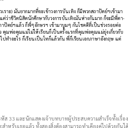
ัวเราะ) มันยากมากที่จะเข้าวงการบันเทิง ก็มีพวกสถาปัตย์ฯเข้ามา
่ดีแต่ว่าชีวิตนิสิตนักศึกษากับวงการบันเทิงมันห่างกันมาก ก็จะมีพี่ตา-
าปัตย์ฯแล้ว ก็พี่ๆอักษรฯ เข้ามาบูมๆ กันโชคดีที่เป็นช่วงรอยต่อ
ุณพ่อคุณแม่ไม่ให้เรียนก็เป็นครั้งแรกที่คุณพ่อคุณแม่ยุ่งเกี่ยวกับ
ปทำอะไร ก็เรียนเป็นโทก็แล้วกัน พี่ก็เรียนเอกภาษาอังกฤษ แต่
หัส 33 และนักแสดงเจ้าบทบาทผู้ประสบความสำเร็จทั้งเรื่อ
หรับเธอแล้ว ทั้งสองสิ่งต้องสามารถทำเคียงคู่ไปด้วยกันได