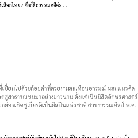
เลือกไทย2 ซึ่งก็คือวรรณคดีค่ะ …
นที่เปี่ยมไปด้วยถ้อยคำที่สวยงามสะเทือนอารมณ์ ผสมแนวคิด
ดสู่สาธารณชนมาอย่างยาวนาน ตั้งแต่เป็นนิสิตอักษรศาสตร์
รับ ยกย่องเชิดชูเกียรติเป็นศิลปินแห่งชาติ สาขาวรรณศิลป์ พ.ศ.
เป็นอักษรศาสตร์บัณฑิต แล้วไปสอนที่โรงเรียนตอน ม.5-ม.6 แล้ว