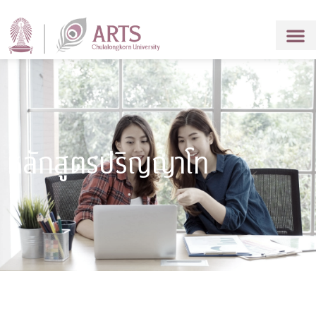
หลักสูตรปริญญาโท