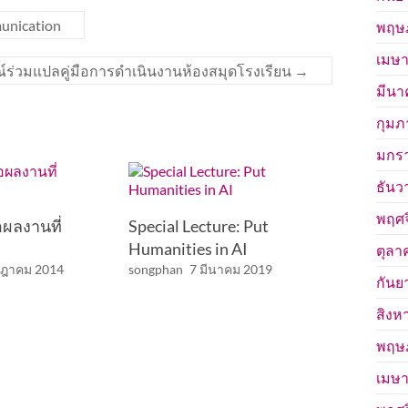
munication
พฤษ
เมษา
์ร่วมแปลคู่มือการดำเนินงานห้องสมุดโรงเรียน
→
มีนา
กุมภ
มกร
ธันว
พฤศจ
ผลงานที่
Special Lecture: Put
Humanities in AI
ตุลา
กฎาคม 2014
songphan
7 มีนาคม 2019
กันย
สิงห
พฤษ
เมษา