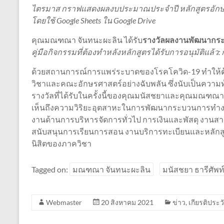
ไตรมาส กราฟแสดงผลงบประมาณประจำปี หลักสูตรอัก
โดยใช้ Google Sheets ใน Google Drive
คุณมณฑณา จันทนะผะลิน ได้รับ
รางวัลผลงานพัฒนากร
คู่มือกิจกรรมที่ต้องทำหลังหลักสูตรได้รับการอนุมัติแ
ด้วยสถานการณ์การแพร่ระบาดของโรคโควิด-19 ทำให้
วิชาและคณะอักษรศาสตร์อย่างฉับพลัน ซึ่งนับเป็นความท
รางวัลที่ได้รับในครั้งนี้ของคุณมนัสชยาและคุณมณฑณานั
เห็นถึงความวิริยะอุตสาหะในการพัฒนากระบวนการทำงา
งานด้านการบริหารจัดการทั่วไป การเงินและพัสดุ งา
สนับสนุนการเรียนการสอน งานบริการทะเบียนและหลักส
นิสิตของภาควิชา
Tagged on:
มณฑณา จันทนะผะลิน
มนัสชยา ธารีศัพท
Webmaster
20 สิงหาคม 2021
ข่าว
,
เกียรติประวั