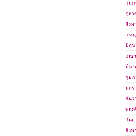
กุมภ
ตุลา
สิงห
กรก
มิถุ
เมษา
มีนา
กุมภ
มกร
ธันว
พฤศจ
กันย
สิงห