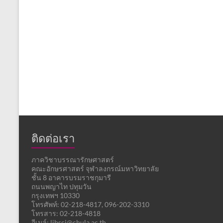
ติดต่อเรา
ภาควิชาบรรณารักษศาสตร์
คณะอักษรศาสตร์ จุฬาลงกรณ์มหาวิทยาลัย
ชั้น 8 อาคารบรมราชกุมารี
ถนนพญาไท ปทุมวัน
กรุงเทพฯ 10330
โทรศัพท์: 02-218-4817, 096-202-3310
โทรสาร: 02-218-4818
อีเมล์: libsci@chula.ac.th