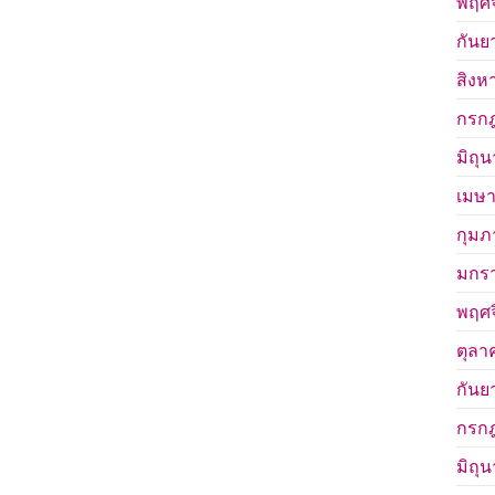
พฤศจ
กันย
สิงห
กรก
มิถุ
เมษา
กุมภ
มกร
พฤศจ
ตุลา
กันย
กรก
มิถุ