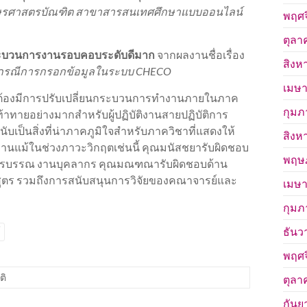
ษรศาสตรบัณฑิต สาขาสารสนเทศศึกษาแบบออนไลน์
พฤศจ
ตุลา
ะบวนการงานรอบคอบระดับดีมาก
จากผลงานชื่อเรื่อง
สิงห
ล้ว: กรณีการกรอกข้อมูลในระบบ CHECO
เมษา
ต้องมีการปรับเปลี่ยนกระบวนการทำงานภายในภาค
กุมภ
้าทายอย่างมากสำหรับผู้ปฏิบัติงานสายปฏิบัติการ
บเป็นสิ่งที่น่าภาคภูมิใจสำหรับภาควิชาที่แสดงให้
สิงห
นแม้ในช่วงภาวะวิกฤตเช่นนี้ คุณมนัสชยารับผิดชอบ
พฤษ
นสารบรรณ งานบุคลากร คุณมณฑณารับผิดชอบด้าน
ูตร รวมถึงการสนับสนุนการวิจัยของคณาจารย์และ
เมษา
กุมภ
ธันว
์
พฤศจ
ติ
ตุลา
กันย