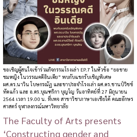
ขอเชิญผู้สนใจเข้าร่วมกิจกรรมโรงเล่า EP.7 ในหัวข้อ “ยอชาย
ชมหญิง ในวรรณคดีอินเดีย” พบกับแขกรับเชิญพิเศษ
ผศ.ดร.นาวิน โบษกรณัฏ และขาประจำโรงเล่า ผศ.ดร.ชานป์วิชช์
ทัดแก้ว และ อ.ดร.บุณฑริกา บุญโญ วันอาทิตย์ที่ 27 มิถุนายน
2564 เวลา 19.00 น. ที่เพจ สาขาวิชาภาษาเอเชียใต้ คณะอักษร
ศาสตร์ จุฬาลงกรณ์มหาวิทยาลัย
The Faculty of Arts presents
‘Constructing gender and