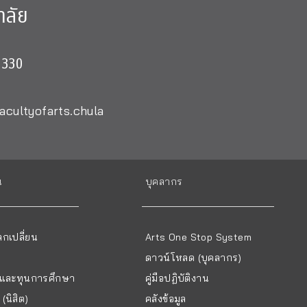
าลัย
0330
acultyofarts.chula
น
บุคลากร
กเปลี่ยน
Arts One Stop System
ดาวน์โหลด (บุคลากร)
ยนและทุนการศึกษา
คู่มือปฏิบัติงาน
(นิสิต)
คลังข้อมูล