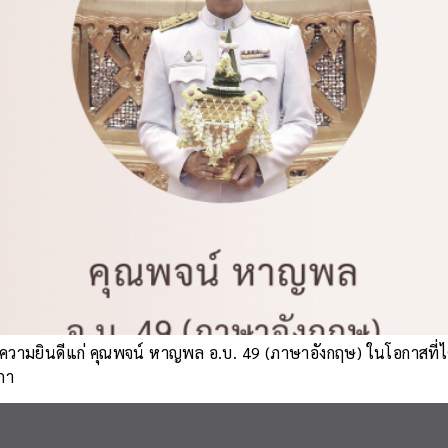
ามยินดีแก่ คุณพจน์ หาญพล อ.บ. 49 (ภาษาอังกฤษ) ในโอกาสที่ได
กา