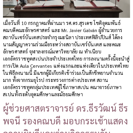
เมื่อวันที่ 10 กรกฎาคมที่ผ่านมา รศ.ดร.สุรเดช โชติอุดมพันธ์
คณบดีคณะอักษรศาสตร์ และ Mr. Javier Galván ผู้อำนวยการ
สถาบันเซร์บันเตสประจำกรุงมะนิลา ประเทศฟิลิปปินส์ ได้ลง
นามสัญญาความร่วมมือระหว่างสถาบันเซร์บันเตส และคณะ
อักษรศาสตร์ จุฬาลงกรณ์มหาวิทยาลัย ณ ทำเนียบ
เอกอัครราชทูตสเปนประจำประเทศไทย การลงนามครั้งนี้จะนำสู่
การเปิด Aula Cervantes แห่งแรกและแห่งเดียวในประเทศไทย
ในพิธีลงนามนี้ มีแขกผู้มีเกียรติเข้าร่วมเป็นสักขีพยานจำนวน
มาก ทั้งจากกรมยุโรป กระทรวงการต่างประเทศ สถาน
เอกอัครราชทูตกลุ่มประเทศผู้ใช้ภาษาสเปน คณาจารย์ภาษา
สเปนทั้งระดับอุดมศึกษาและมัธยมศึกษา
ผู้ช่วยศาสตราจารย์ ดร.ธีรวัฒน์ ธีร
พจนี รองคณบดี มอบกระเช้าแสดง