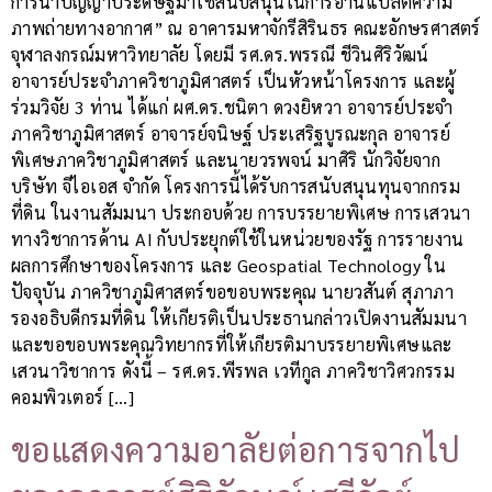
การนำปัญญาประดิษฐ์มาใช้สนับสนุนในการอ่านแปลตีความ
ภาพถ่ายทางอากาศ” ณ อาคารมหาจักรีสิรินธร คณะอักษรศาสตร์
จุฬาลงกรณ์มหาวิทยาลัย โดยมี รศ.ดร.พรรณี ชีวินศิริวัฒน์
อาจารย์ประจำภาควิชาภูมิศาสตร์ เป็นหัวหน้าโครงการ และผู้
ร่วมวิจัย 3 ท่าน ได้แก่ ผศ.ดร.ชนิตา ดวงยิหวา อาจารย์ประจำ
ภาควิชาภูมิศาสตร์ อาจารย์จนิษฐ์ ประเสริฐบูรณะกุล อาจารย์
พิเศษภาควิชาภูมิศาสตร์ และนายวรพจน์ มาศิริ นักวิจัยจาก
บริษัท จีไอเอส จำกัด โครงการนี้ได้รับการสนับสนุนทุนจากกรม
ที่ดิน ในงานสัมมนา ประกอบด้วย การบรรยายพิเศษ การเสวนา
ทางวิชาการด้าน AI กับประยุกต์ใช้ในหน่วยของรัฐ การรายงาน
ผลการศึกษาของโครงการ และ Geospatial Technology ใน
ปัจจุบัน ภาควิชาภูมิศาสตร์ขอขอบพระคุณ นายวสันต์ สุภาภา
รองอธิบดีกรมที่ดิน ให้เกียรติเป็นประธานกล่าวเปิดงานสัมมนา
และขอขอบพระคุณวิทยากรที่ให้เกียรติมาบรรยายพิเศษและ
เสวนาวิชาการ ดังนี้ – รศ.ดร.พีรพล เวทีกูล ภาควิชาวิศวกรรม
คอมพิวเตอร์ […]
ขอแสดงความอาลัยต่อการจากไป