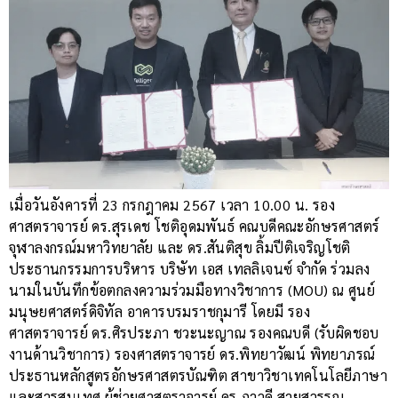
เมื่อวันอังคารที่ 23 กรกฎาคม 2567 เวลา 10.00 น. รอง
ศาสตราจารย์ ดร.สุรเดช โชติอุดมพันธ์ คณบดีคณะอักษรศาสตร์
จุฬาลงกรณ์มหาวิทยาลัย และ ดร.สันติสุข ลิ้มปีติเจริญโชติ
ประธานกรรมการบริหาร บริษัท เอส เทลลิเจนซ์ จำกัด ร่วมลง
นามในบันทึกข้อตกลงความร่วมมือทางวิชาการ (MOU) ณ ศูนย์
มนุษยศาสตร์ดิจิทัล อาคารบรมราชกุมารี โดยมี รอง
ศาสตราจารย์ ดร.ศิรประภา ชวะนะญาณ รองคณบดี (รับผิดชอบ
งานด้านวิชาการ) รองศาสตราจารย์ ดร.พิทยาวัฒน์ พิทยาภรณ์
ประธานหลักสูตรอักษรศาสตรบัณฑิต สาขาวิชาเทคโนโลยีภาษา
และสารสนเทศ ผู้ช่วยศาสตราจารย์ ดร.ภาวดี สายสุวรรณ