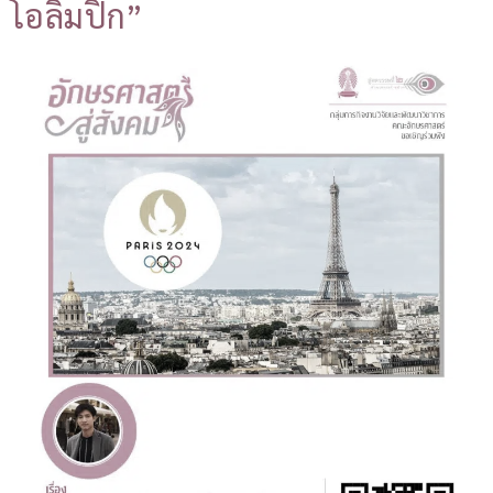
โอลิมปิก”