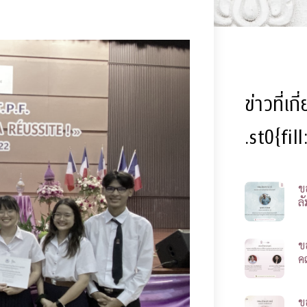
ข่าวที่เก
.st0{fil
ข
ลั
ข
ค
ข