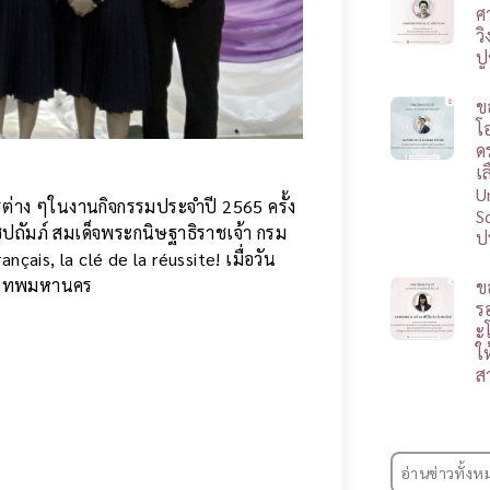
ศ
ว
ป
ข
โ
ดร
เ
U
รต่าง ๆในงานกิจกรรมประจำปี 2565 ครั้ง
S
ปถัมภ์ สมเด็จพระกนิษฐาธิราชเจ้า กรม
ป
ais, la clé de la réussite! เมื่อวัน
รุงเทพมหานคร
ข
ร
ะ
ใ
ส
อ่านข่าวทั้งห