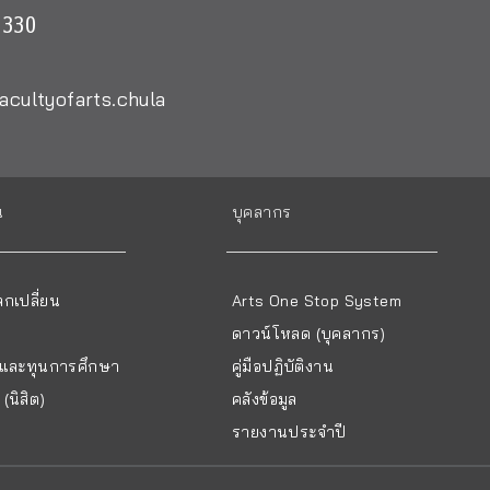
0330
acultyofarts.chula
น
บุคลากร
กเปลี่ยน
Arts One Stop System
ดาวน์โหลด (บุคลากร)
ยนและทุนการศึกษา
คู่มือปฏิบัติงาน
(นิสิต)
คลังข้อมูล
รายงานประจำปี