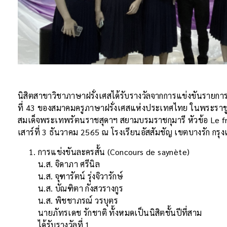
นิสิตสาขาวิชาภาษาฝรั่งเศสได้รับรางวัลจากการแข่งขันรายกา
ที่ 43 ของสมาคมครูภาษาฝรั่งเศสแห่งประเทศไทย ในพระราชู
สมเด็จพระเทพรัตนราชสุดาฯ สยามบรมราชกุมารี หัวข้อ Le franç
เสาร์ที่ 3 ธันวาคม 2565 ณ โรงเรียนอัสสัมชัญ เขตบางรัก ก
การแข่งขันละครสั้น (Concours de saynète)
น.ส. จิดาภา ศรีนิล
น.ส. จุฑารัตน์ รุ่งจิวารักษ์
น.ส. บัณฑิตา กังสวรางกูร
น.ส. พิชชาภรณ์ วรบุตร
นายภัทรเดช รักชาติ ทั้งหมดเป็นนิสิตชั้นปีที่สาม
ได้รับรางวัลที่ 1