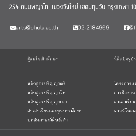
254 ถนนพญาไท แขวงวังใหม่ เขตปทุมวัน กรุงเทพฯ 1
arts@chula.ac.th
02-2184969
@f
ผู้สนใจเข้าศึกษา
นิสิตปัจจุบั
หลักสูตรปริญญาตรี
โครงการแล
หลักสูตรปริญญาโท
การฝึกงาน
หลักสูตรปริญญาเอก
ค่าเล่าเรี
ค่าเล่าเรียนและทุนการศึกษา
ดาวน์โหลด 
บทสัมภาษณ์ศิษย์เก่า