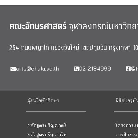
คณะอักษรศาสตร์
จุฬาลงกรณ์มหาวิทย
254 ถนนพญาไท แขวงวังใหม่ เขตปทุมวัน กรุงเทพฯ 1
arts@chula.ac.th
02-2184969
@f
ผู้สนใจเข้าศึกษา
นิสิตปัจจุบั
หลักสูตรปริญญาตรี
โครงการแล
หลักสูตรปริญญาโท
การฝึกงาน