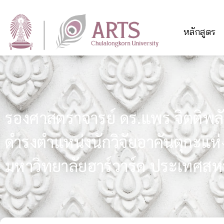
หลักสูตร
รองศาสตราจารย์ ดร.แพร จิตติพลังศร
ดำรงตำแหน่งนักวิจัยอาคันตุกะแห่
มหาวิทยาลัยฮาร์วาร์ด ประเทศสหร