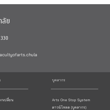
าลัย
0330
acultyofarts.chula
น
บุคลากร
กเปลี่ยน
Arts One Stop System
ดาวน์โหลด (บุคลากร)