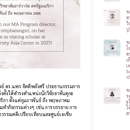
ข
ศ
ว
ป
ข
โ
ดร
เ
U
S
ป
์ ดร.แพร จิตติพลังศรี ประธานกรรมการ
ข
ั้งให้ดำรงตำแหน่งนักวิจัยอาคันตุกะ
ร
ริกา ตั้งแต่กุมภาพันธ์ ถึง พฤษภาคม
ะ
่วมทำกิจกรรมต่างๆ เช่น การบรรยาย การ
ใ
ส
าวรรณคดีเปรียบเทียบและศูนย์เอเชีย