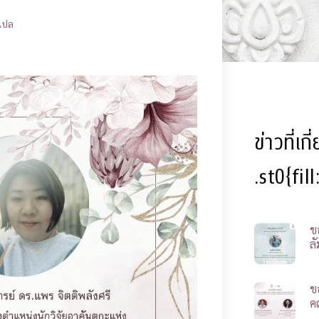
รแปล
ข่าวที่เก
.st0{fil
ข
ลั
ข
ค