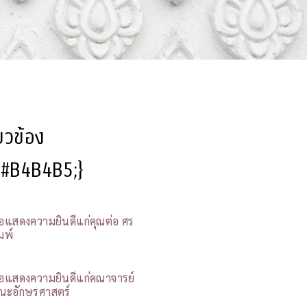
ี่ยวข้อง
l:#B4B4B5;}
อแสดงความยินดีแก่คุณต่อ ศร
มพ์
อแสดงความยินดีแก่คณาจารย์
ณะอักษรศาสตร์