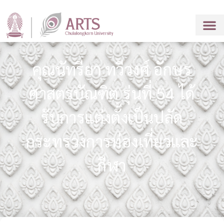
คุณนัทรียา ทวีวงศ์ อักษร
ศาสตรบัณฑิต รุ่นที่ 54 ได้
รับการแต่งตั้งเป็นปลัด
กระทรวงการท่องเที่ยวและ
กีฬา