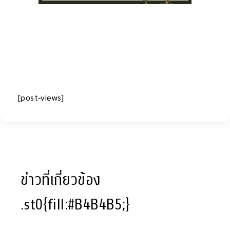
[post-views]
ข่าวที่เกี่ยวข้อง
.st0{fill:#B4B4B5;}