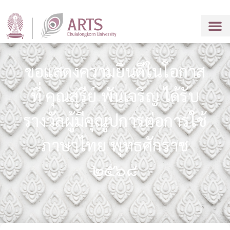
ขอแสดงความยินดีในโอกาส
ที่ คุณสุรีย์ พันเจริญ ได้รับ
รางวัลผู้มีคุณูปการต่อการใช้
ภาษาไทย พุทธศักราช
๒๕๖๘