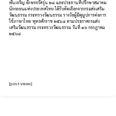
พันเจริญ อักษรจรัสรุ่น ๒๘ และประธานที่ปรึกษาสมาคม
นักกลอนแห่งประเทศไทย ได้รับคัดเลือกจากกรมส่งเสริม
วัฒนธรรม กระทรวงวัฒนธรรม รางวัลผู้มีคุณูปการต่อการ
ใช้ภาษาไทย พุทธศักราช ๒๕๖๘ ตามประกาศกรมส่ง
เสริมวัฒนธรรม กระทรวงวัฒนธรรม วันที่ ๑๖ กรกฎาคม
๒๕๖๘
[post-views]