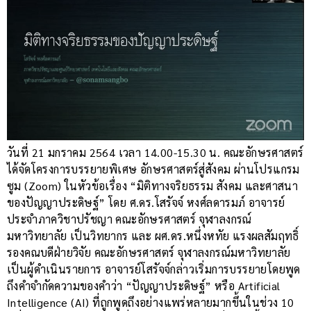
วันที่ 21 มกราคม 2564 เวลา 14.00-15.30 น. คณะอักษรศาสตร์
ได้จัดโครงการบรรยายพิเศษ อักษรศาสตร์สู่สังคม ผ่านโปรแกรม
ซูม (Zoom) ในหัวข้อเรื่อง “มิติทางจริยธรรม สังคม และศาสนา
ของปัญญาประดิษฐ์” โดย ศ.ดร.โสรัจจ์ หงศ์ลดารมภ์ อาจารย์
ประจำภาควิชาปรัชญา คณะอักษรศาสตร์ จุฬาลงกรณ์
มหาวิทยาลัย เป็นวิทยากร และ ผศ.ดร.หนึ่งหทัย แรงผลสัมฤทธิ์
รองคณบดีฝ่ายวิจัย คณะอักษรศาสตร์ จุฬาลงกรณ์มหาวิทยาลัย
เป็นผู้ดำเนินรายการ อาจารย์โสรัจจ์กล่าวเริ่มการบรรยายโดยพูด
ถึงคำจำกัดความของคำว่า “ปัญญาประดิษฐ์” หรือ Artificial
Intelligence (AI) ที่ถูกพูดถึงอย่างแพร่หลายมากขึ้นในช่วง 10