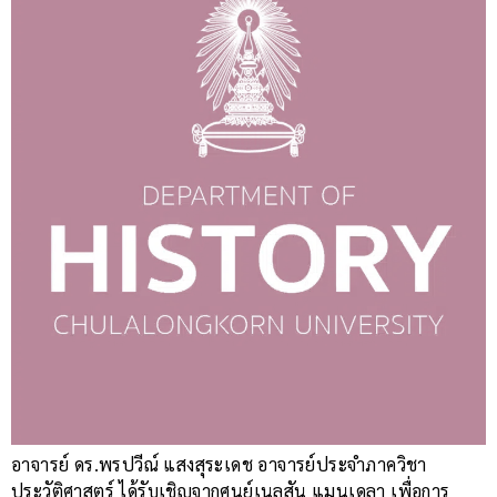
อาจารย์ ดร.พรปวีณ์ แสงสุระเดช อาจารย์ประจำภาควิชา
ประวัติศาสตร์ ได้รับเชิญจากศูนย์เนลสัน แมนเดลา เพื่อการ