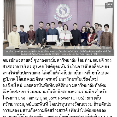
คณะอักษรศาสตร์ จุฬาลงกรณ์มหาวิทยาลัย โดยท่านคณบดี รอง
ศาสตราจารย์ ดร.สุรเดช โชติอุดมพันธ์ ผ่านการขับเคลื่อนของ
ภาควิชาศิลปการละคร ได้ผนึกกำลังกับสถาบันการศึกษาในสอง
ภูมิภาค ได้แก่ คณะศึกษาศาสตร์ มหาวิทยาลัยเชียงใหม่
จ.เชียงใหม่ และสถาบันทักษิณคดีศึกษา มหาวิทยาลัยทักษิณ
จังหวัดสงขลา ร่วมลงนามบันทึกข้อตกลงความร่วมมือ สำหรับ
โครงการOne Family One Soft Power (OFOS): ยกระดับ
ทรัพยากรมนุษย์และพื้นที่ โดยนำทุนทางวัฒนธรรม ด้านศิลปะ
การแสดง ผสานกับความคิดสร้างสรรค์ เพื่อนำไปต่อยอดและ
ขยายผลให้กับเศรษฐกิจ และตอบโจทย์ยุทธศาสตร์ชาติ แผนงาน