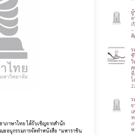
ผ
อา
เ
–
ศ
ร
ชี
ว
ส
ท
โ
2
ร
จ
เ
ท
ิชาภาษาไทย ได้รับเชิญจากสำนัก
ภ
ห
คณะอนุกรรมการจัดทำหนังสือ “มหาราชิน