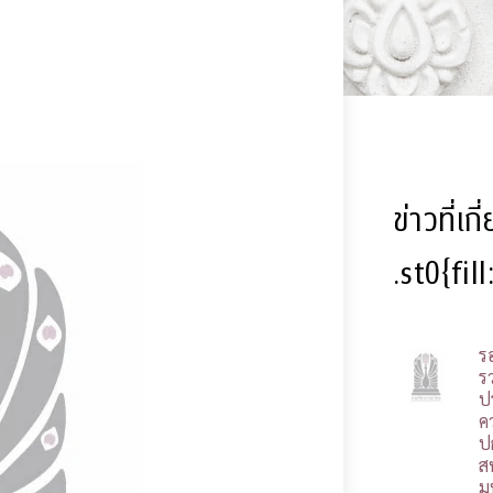
ข่าวที่เก
.st0{fil
ร
รว
ป
ค
ป
ส
ม