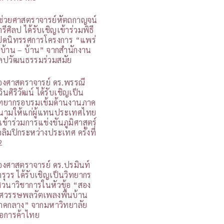
ู้ช่วยศาสตราจารย์หัตถกาญจน์
รีศิลป ได้รับเชิญเข้าร่วมพิธี
ปิดนิทรรศการโครงการ “แพร่
 บ้าน – บ้าน” จากสำนักงาน
ิลปวัฒนธรรมร่วมสมัย
องศาสตราจารย์ ดร.พรรณี
วินศิริวัฒน์ ได้รับเชิญเป็น
ิทยากรอบรมเข้มด้านงานภาค
นามให้แก่ผู้แทนประเทศไทย
ี่เข้าร่วมการแข่งขันภูมิศาสตร์
อลิมปิกระหว่างประเทศ ครั้งที่
2
องศาสตราจารย์ ดร.ปรมินท์
ารุวร ได้รับเชิญเป็นวิทยากร
สวนาวิชาการในหัวข้อ “สอง
ศวรรษพลวัตเพลงพื้นบ้าน
าคกลาง” จากมหาวิทยาลัย
อการค้าไทย