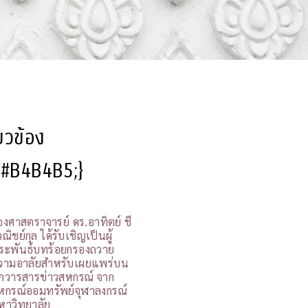
ี่ยวข้อง
l:#B4B4B5;}
องศาสตราจารย์ ดร.อาทิตย์ ชี
ณิชย์กุล ได้รับเชิญเป็นผู้
ระพันธ์บทร้อยกรองถวาย
วามอาลัยสำหรับเผยแพร่บน
กวารสารข่าวสหกรณ์ จาก
หกรณ์ออมทรัพย์จุฬาลงกรณ์
หาวิทยาลัย