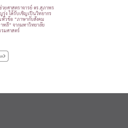
ู้ช่วยศาสตราจารย์ ดร.สุภาพร
ุญรุ่ง ได้รับเชิญเป็นวิทยากร
นหัวข้อ “ภาษากับสังคม
กาหลี” จากมหาวิทยาลัย
รรมศาสตร์
มด