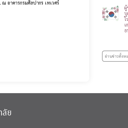
น. ณ อาคารกรมศิลปากร เทเวศร์
ผ
บ
ใ
เ
ธ
อ่านข่าวทั้งห
าลัย