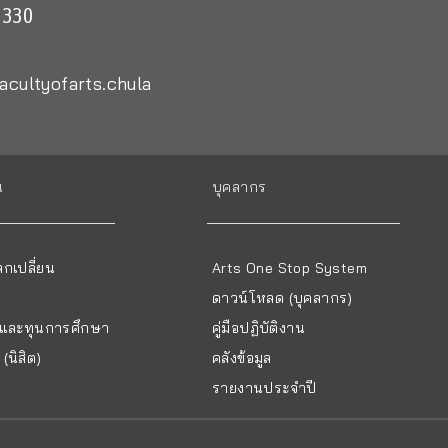
0330
acultyofarts.chula
น
บุคลากร
กเปลี่ยน
Arts One Stop System
ดาวน์โหลด (บุคลากร)
ยนและทุนการศึกษา
คู่มือปฏิบัติงาน
(นิสิต)
คลังข้อมูล
รายงานประจำปี