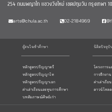
254 ถนนพญาไท แขวงวังใหม่ เขตปทุมวัน กรุงเทพฯ 1
arts@chula.ac.th
02-2184969
@f
ผู้สนใจเข้าศึกษา
นิสิตปัจจุบั
หลักสูตรปริญญาตรี
โครงการแล
หลักสูตรปริญญาโท
การฝึกงาน
หลักสูตรปริญญาเอก
ค่าเล่าเรี
ค่าเล่าเรียนและทุนการศึกษา
ดาวน์โหลด 
บทสัมภาษณ์ศิษย์เก่า