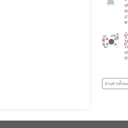
เ
ท
ภ
ห
ผ
บ
ใ
เ
ธ
อ่านข่าวทั้งห