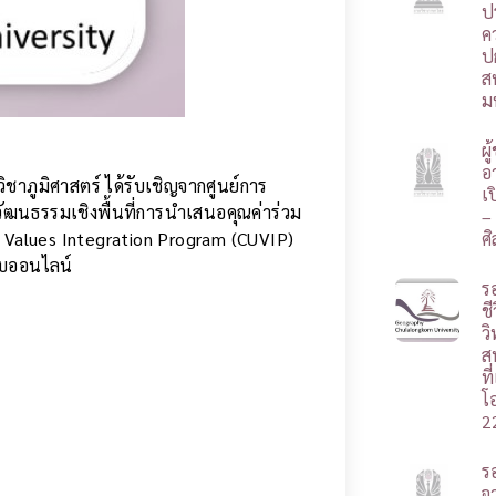
ป
ค
ป
ส
ม
ผ
อา
วิชาภูมิศาสตร์ ได้รับเชิญจากศูนย์การ
เ
ัฒนธรรมเชิงพื้นที่การนำเสนอคุณค่าร่วม
–
 Values Integration Program (CUVIP)
ศ
บบออนไลน์
ร
ชี
ว
ส
ท
โ
2
ร
จ