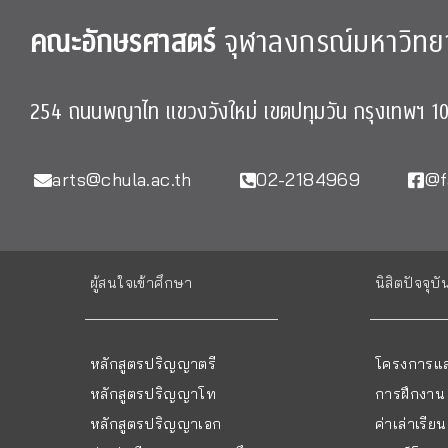
คณะอักษรศาสตร์
จุฬาลงกรณ์มหาวิทย
254 ถนนพญาไท แขวงวังใหม่ เขตปทุมวัน กรุงเทพฯ 1
arts@chula.ac.th
02-2184969
@f
ผู้สนใจเข้าศึกษา
นิสิตปัจจุบั
หลักสูตรปริญญาตรี
โครงการแล
หลักสูตรปริญญาโท
การฝึกงาน
หลักสูตรปริญญาเอก
ค่าเล่าเรี