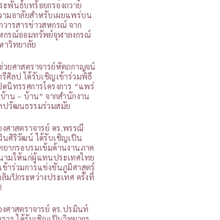
ระพันธ์บทร้อยกรองถวาย
วามอาลัยสำหรับเผยแพร่บน
กวารสารข่าวสหกรณ์ จาก
หกรณ์ออมทรัพย์จุฬาลงกรณ์
หาวิทยาลัย
ู้ช่วยศาสตราจารย์หัตถกาญจน์
รีศิลป ได้รับเชิญเข้าร่วมพิธี
ปิดนิทรรศการโครงการ “แพร่
 บ้าน – บ้าน” จากสำนักงาน
ิลปวัฒนธรรมร่วมสมัย
องศาสตราจารย์ ดร.พรรณี
วินศิริวัฒน์ ได้รับเชิญเป็น
ิทยากรอบรมเข้มด้านงานภาค
นามให้แก่ผู้แทนประเทศไทย
ี่เข้าร่วมการแข่งขันภูมิศาสตร์
อลิมปิกระหว่างประเทศ ครั้งที่
2
องศาสตราจารย์ ดร.ปรมินท์
ารุวร ได้รับเชิญเป็นวิทยากร