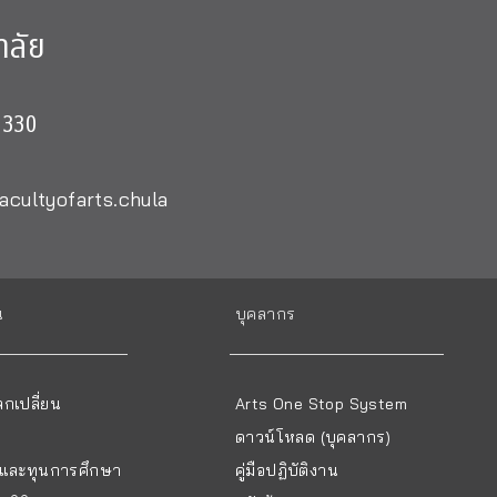
าลัย
0330
acultyofarts.chula
น
บุคลากร
กเปลี่ยน
Arts One Stop System
ดาวน์โหลด (บุคลากร)
ยนและทุนการศึกษา
คู่มือปฏิบัติงาน