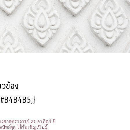
ี่ยวข้อง
l:#B4B4B5;}
องศาสตราจารย์ ดร.อาทิตย์ ชี
ณิชย์กุล ได้รับเชิญเป็นผู้