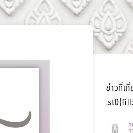
ข่าวที่เก
.st0{fil
ร
รว