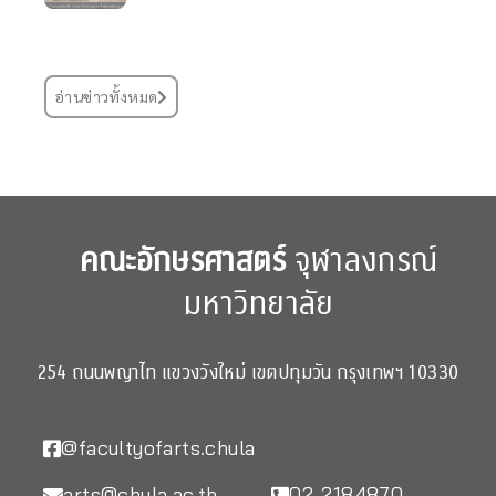
อ่านข่าวทั้งหมด
คณะอักษรศาสตร์
จุฬาลงกรณ์
มหาวิทยาลัย
254 ถนนพญาไท แขวงวังใหม่ เขตปทุมวัน กรุงเทพฯ 10330
@facultyofarts.chula
arts@chula.ac.th
02-2184870