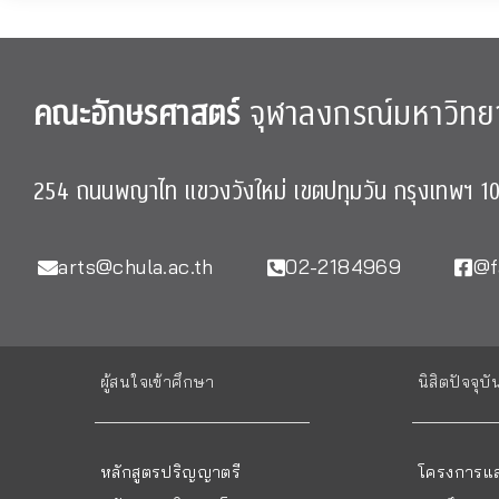
คณะอักษรศาสตร์
จุฬาลงกรณ์มหาวิทย
254 ถนนพญาไท แขวงวังใหม่ เขตปทุมวัน กรุงเทพฯ 1
arts@chula.ac.th
02-2184969
@f
ผู้สนใจเข้าศึกษา
นิสิตปัจจุบั
หลักสูตรปริญญาตรี
โครงการแล