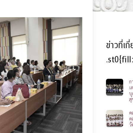
ข่าวที่เก
.st0{fil
ก
เ
บ
ส
ค
ค
ว