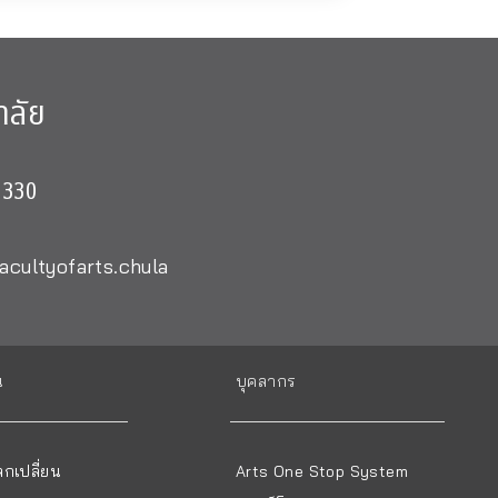
าลัย
0330
acultyofarts.chula
น
บุคลากร
กเปลี่ยน
Arts One Stop System