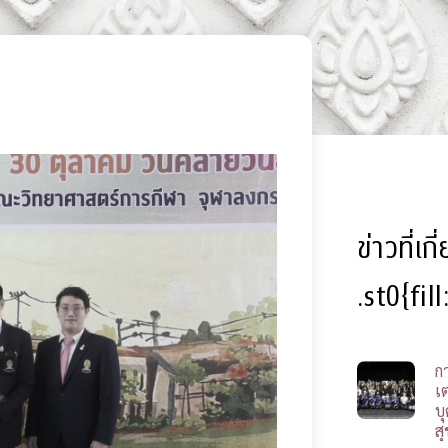
ข่าวที่เก
.st0{fil
ก
เ
บ
ส