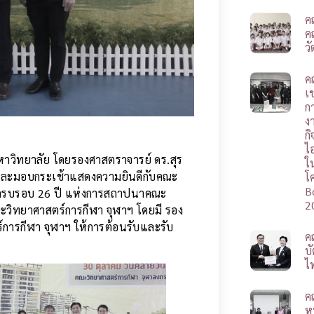
ค
ค
ว
ค
เช
ก
ง
ก
ไ
มหาวิทยาลัย โดยรองศาสตราจารย์ ดร.สุร
ใ
มและมอบกระเช้าแสดงความยินดีกับคณะ
โ
B
าสครบรอบ 26 ปี แห่งการสถาปนาคณะ
2
ะวิทยาศาสตร์การกีฬา จุฬาฯ โดยมี รอง
์การกีฬา จุฬาฯ ให้การต้อนรับและรับ
ค
บ
ไ
ค
ห