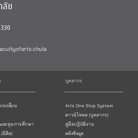
าลัย
0330
acultyofarts.chula
น
บุคลากร
กเปลี่ยน
Arts One Stop System
ดาวน์โหลด (บุคลากร)
ยนและทุนการศึกษา
คู่มือปฏิบัติงาน
(นิสิต)
คลังข้อมูล