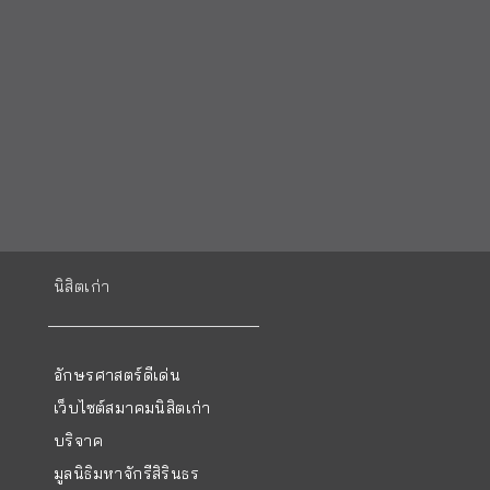
นิสิตเก่า
อักษรศาสตร์ดีเด่น
เว็บไซต์สมาคมนิสิตเก่า
บริจาค
มูลนิธิมหาจักรีสิรินธร