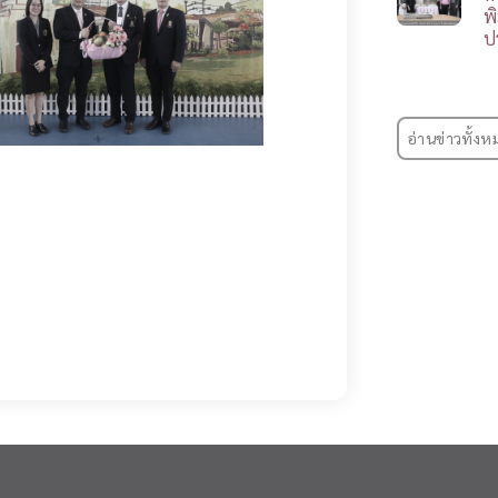
พ
ป
อ่านข่าวทั้งห