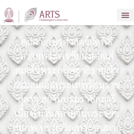
คณะอักษรศาสตร์จัดพิธี
ถวายพระพรชัยมงคลแด่
สมเด็จพระกนิษฐาธิราชเจ้า
กรมสมเด็จพระเทพรัตนราช
สุดาฯ สยามบรมราชกุมารี
เนื่องในวันคล้ายวันพระราช
สมภพ ทรงเจริญพระชนมายุ