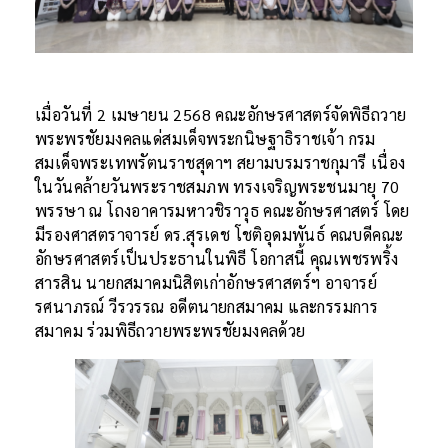
เมื่อวันที่ 2 เมษายน 2568 คณะอักษรศาสตร์จัดพิธีถวาย
พระพรชัยมงคลแด่สมเด็จพระกนิษฐาธิราชเจ้า กรม
สมเด็จพระเทพรัตนราชสุดาฯ สยามบรมราชกุมารี เนื่อง
ในวันคล้ายวันพระราชสมภพ ทรงเจริญพระชนมายุ 70
พรรษา ณ โถงอาคารมหาวชิราวุธ คณะอักษรศาสตร์ โดย
มีรองศาสตราจารย์ ดร.สุรเดช โชติอุดมพันธ์ คณบดีคณะ
อักษรศาสตร์เป็นประธานในพิธี โอกาสนี้ คุณเพชรพริ้ง
สารสิน นายกสมาคมนิสิตเก่าอักษรศาสตร์ฯ อาจารย์
รศนาภรณ์ วีรวรรณ อดีตนายกสมาคม และกรรมการ
สมาคม ร่วมพิธีถวายพระพรชัยมงคลด้วย