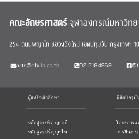
คณะอักษรศาสตร์
จุฬาลงกรณ์มหาวิทย
254 ถนนพญาไท แขวงวังใหม่ เขตปทุมวัน กรุงเทพฯ 1
arts@chula.ac.th
02-2184969
@f
ผู้สนใจเข้าศึกษา
นิสิตปัจจุบั
หลักสูตรปริญญาตรี
โครงการแล
หลักสูตรปริญญาโท
การฝึกงาน