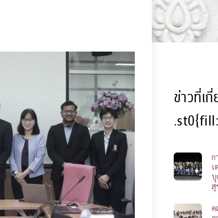
ข่าวที่เก
.st0{fil
ก
เ
บ
ส
ค
ค