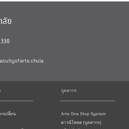
าลัย
0330
acultyofarts.chula
น
บุคลากร
กเปลี่ยน
Arts One Stop System
ดาวน์โหลด (บุคลากร)