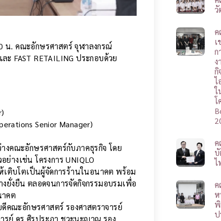
ว
ค
เช
30 น. คณะอักษรศาสตร์ จุฬาลงกรณ์
ก
O และ FAST RETAILING ประกอบด้วย
ง
ก
ไ
ใ
โ
B
r)
2
erations Senior Manager)
ค
หว่างคณะอักษรศาสตร์กับภาคธุรกิจ โดย
บ
วอย่างเช่น โครงการ UNIQLO
ไ
้เติบโตเป็นผู้จัดการร้านในอนาคต พร้อม
างยั่งยืน ตลอดจนการจัดกิจกรรมอบรมเพื่อ
ค
ห
อนาคต
พ
ณบดีคณะอักษรศาสตร์ รองศาสตราจารย์
ป
ราจารย์ ดร.ศิรประภา ชวะนะญาณ รอง