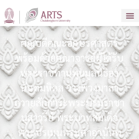
คณบดีคณะอักษรศาสตร์
พร้อมด้วยคณาจารย์ผู้ได้รับ
พระราชทานทุนมูลนิธิอา
นันทมหิดล วางพวงมาลา
ถวายสักการะพระบรมราชา
นุสาวรีย์ พระบาทสมเด็จ
พระปรเมนทรมหาอานันท