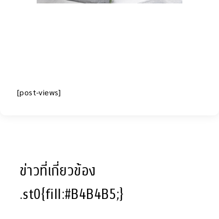
[post-views]
ข่าวที่เกี่ยวข้อง
.st0{fill:#B4B4B5;}