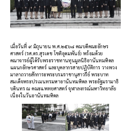
เมื่อวันที่ ๙ มิถุนายน พ.ศ.๒๕๖๘ คณบดีคณะอักษร
ศาสตร์ (รศ.ดร.สุรเดช โชติอุดมพันธ์) พร้อมด้วย
คณาจารย์ผู้ได้รับพระราชทานทุนมูลนิธิอานันทมหิดล
แผนกอักษรศาสตร์ และบุคลากรสายปฏิบัติการ วางพวง
มาลาถวายสักการะพระบรมราชานุสาวรีย์ พระบาท
สมเด็จพระปรเมนทรมหาอานันทมหิดล พระอัฐมรามาธิ
บดินทร ณ คณะแพทยศาสตร์ จุฬาลงกรณ์มหาวิทยาลัย
เนื่องในวันอานันทมหิดล