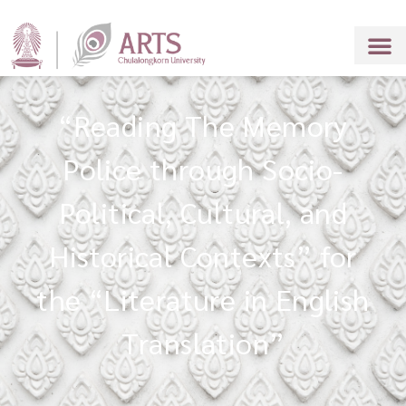
“Reading The Memory
Police through Socio-
Political, Cultural, and
Historical Contexts” for
the “Literature in English
Translation”