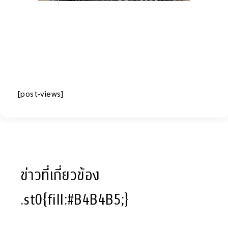
[post-views]
ข่าวที่เกี่ยวข้อง
.st0{fill:#B4B4B5;}