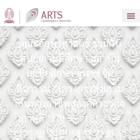
คณะอักษรศาสตร์ ร่วมกับ
ศูนย์เกาหลีศึกษา สถาบัน
เอเชียศึกษา จุฬาฯ จัด
กิจกรรม “โครงการส่งเสริม
เส้นทางอาชีพสู่องค์กรธุรกิจ
เกาหลี” (한국 기업 진로
설계 및 취업 역량 강화 워