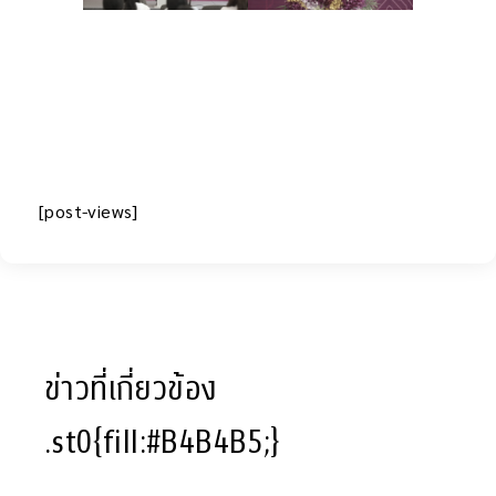
[post-views]
ข่าวที่เกี่ยวข้อง
.st0{fill:#B4B4B5;}