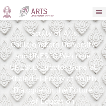
Faculty of Arts,
Chulalongkorn University
and UNESCO Welcome
UNESCO Director-General
Khaled El-Enany at Youth
Dialogue on the Future
of Education