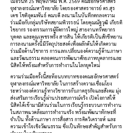
เมื่อวันที่ 25 พฤษภาคม พ.ศ. 2569 คณะอักษรศาสตร์
จุฬาลงกรณ์มหาวิทยาลัย โดยรองศาสตราจารย์ ดร.สุร
เดช โชติอุดมพันธ์ คณบดี ลงนามในบันทึกตกลงความ
ร่วมมือกับกลุ่มบริษัทสยามพิวรรธน์ โดยคุณณัฐวุฒิ เกียรติ
ไชยากร รองกรรมการผูัจัดการใหญ่ สายงานทรัพยากร
บุคคล และคุณเพชรพริ้ง สารสิน ให้เกียรติเป็นสักขีพยาน
การลงนามครั้งนี้มีวัตถุประสงค์เพื่อผลักดันให้เกิดความ
ร่วมมือด้านวิชาการ การแลกเปลี่ยนองค์ความรู้ด้านภาษา
และวัฒนธรรม ตลอดจนการพัฒนาศักยภาพบุคลากรและ
นิสิตให้พร้อมสำหรับการทำงานในโลกยุคใหม่
ความร่วมมือครั้งนี้สะท้อนบทบาทของคณะอักษรศาสตร์
จุฬาลงกรณ์มหาวิทยาลัย ในการสร้างความเชื่อมโยง
ระหว่างองค์ความรู้ทางวิชาการกับภาคธุรกิจและสังคม มุ่ง
ส่งเสริมการเรียนรู้ผ่านประสบการณ์จริง เปิดโอกาสให้
นิสิตได้เข้ามามีส่วนร่วมในการเรียนรู้กระบวนการทำงาน
ในสภาพแวดล้อมการทำงานจริง พร้อมพัฒนาทักษะที่
จำเป็น ทั้งด้านภาษา การสื่อสาร การคิดวิเคราะห์ และ
ความเข้าใจเชิงวัฒนธรรม ซึ่งเป็นทักษะสำคัญสำหรับการ