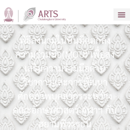
พิธีลงนามในบันทึกตกลง
ความร่วมมือ(MOU) เพื่อส่ง
เสริมความร่วมมือด้าน
วิชาการและการพัฒนา
ศักยภาพบุคลากรระหว่าง
คณะอักษรศาสตร์ จุฬาฯ กับ
สยามพิวรรธน์