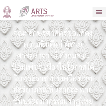
คณะอักษรศาสตร์ขอแสดง
ความยินดีแก่ ผู้ช่วย
ศาสตราจารย์ ดังกมล ณ
ป้อมเพ็ชร เนื่องในโอกาสได้
รับพระราชทานเครื่องราช
อิสริยาภรณ์ชั้นสายสะพาย
ชั้นประถมาภรณ์มงกุฎไทย