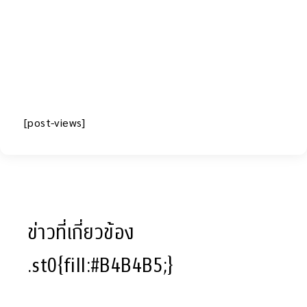
[post-views]
ข่าวที่เกี่ยวข้อง
.st0{fill:#B4B4B5;}