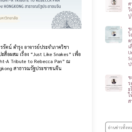
ศ
ว
ป
ข
โ
ดร
เ
รัตน์ ดำรุง อาจารย์ประจำภาควิชา
U
ื่อผสม​ เรื่อง​ “Just Like Snakes” เพื่อ
S
ght-A Tribute to Rebecca Pan” ณ
ป
 Hongkong สาธารณรัฐประชาชนจีน
ข
ร
ะ
ใ
ส
อ่านข่าวทั้งห