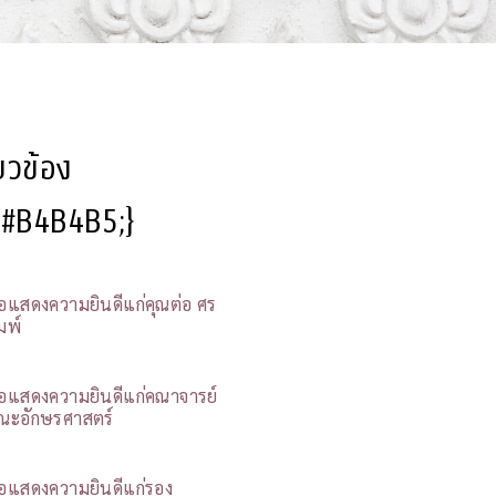
ี่ยวข้อง
l:#B4B4B5;}
อแสดงความยินดีแก่คุณต่อ ศร
มพ์
อแสดงความยินดีแก่คณาจารย์
ณะอักษรศาสตร์
อแสดงความยินดีแก่รอง