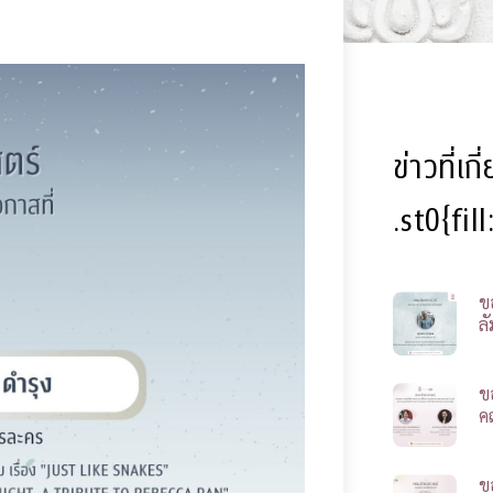
ข่าวที่เก
.st0{fil
ข
ลั
ข
ค
ข