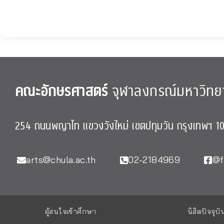
คณะอักษรศาสตร์
จุฬาลงกรณ์มหาวิทย
254 ถนนพญาไท แขวงวังใหม่ เขตปทุมวัน กรุงเทพฯ 1
arts@chula.ac.th
02-2184969
@f
ผู้สนใจเข้าศึกษา
นิสิตปัจจุบั