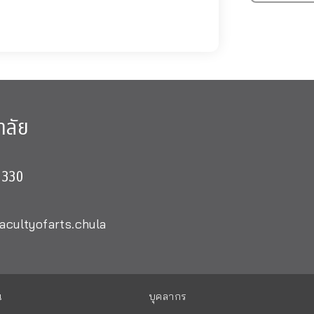
าลัย
0330
acultyofarts.chula
น
บุคลากร