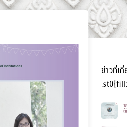
ข่าวที่เก
.st0{fil
ข
ลั