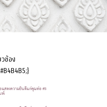
ี่ยวข้อง
l:#B4B4B5;}
อแสดงความยินดีแก่คุณต่อ ศร
มพ์