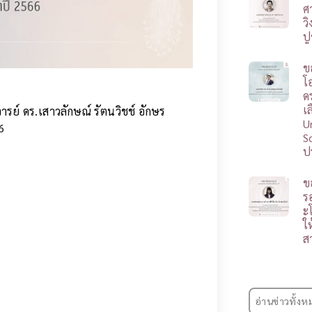
ศ
ว
ป
ข
โ
ดร
เ
ย์ ดร.เสาวลักษณ์ รัตนวิชช์ อักษร
U
6
S
ป
ข
ร
ะ
ใ
ส
อ่านข่าวทั้งห