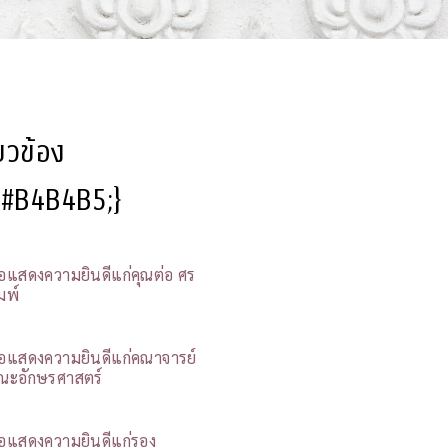
ี่ยวข้อง
l:#B4B4B5;}
อแสดงความยินดีแก่คุณต่อ ศร
มพ์
อแสดงความยินดีแก่คณาจารย์
ณะอักษรศาสตร์
อแสดงความยินดีแก่รอง