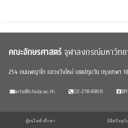
คณะอักษรศาสตร์
จุฬาลงกรณ์มหาวิทย
254 ถนนพญาไท แขวงวังใหม่ เขตปทุมวัน กรุงเทพฯ 1
arts@chula.ac.th
02-2184969
@f
ผู้สนใจเข้าศึกษา
นิสิตปัจจุบั