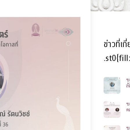
ข่าวที่เก
.st0{fil
ข
ลั
ข
ค
ข