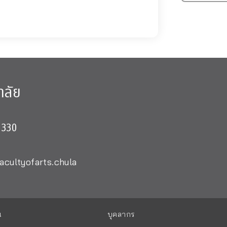
าลัย
0330
acultyofarts.chula
น
บุคลากร