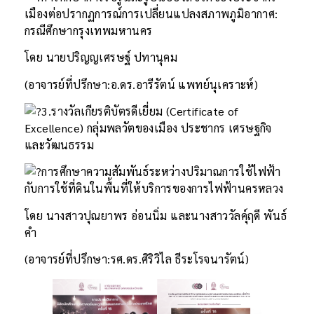
เมืองต่อปรากฏการณ์การเปลี่ยนแปลงสภาพภูมิอากาศ:
กรณีศึกษากรุงเทพมหานคร
โดย นายปริญญเศรษฐ์ ปทานุคม
(อาจารย์ที่ปรึกษา:อ.ดร.อารีรัตน์ แพทย์นุเคราะห์)
3.รางวัลเกียรติบัตรดีเยี่ยม (Certificate of
Excellence) กลุ่มพลวัตของเมือง ประชากร เศรษฐกิจ
และวัฒนธรรม
การศึกษาความสัมพันธ์ระหว่างปริมาณการใช้ไฟฟ้า
กับการใช้ที่ดินในพื้นที่ให้บริการของการไฟฟ้านครหลวง
โดย นางสาวปุณยาพร อ่อนนิ่ม และนางสาววัลคุ์ฤดี พันธ์
คํา
(อาจารย์ที่ปรึกษา:รศ.ดร.ศิริวิไล ธีระโรจนารัตน์)