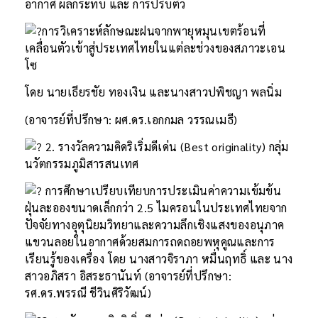
อากาศ ผลกระทบ และ การปรับตัว
การวิเคราะห์ลักษณะฝนจากพายุหมุนเขตร้อนที่
เคลื่อนตัวเข้าสู่ประเทศไทยในแต่ละช่วงของสภาวะเอน
โซ
โดย นายเธียรชัย ทองเงิน และนางสาวปพิชญา พลนิ่ม
(อาจารย์ที่ปรึกษา: ผศ.ดร.เอกกมล วรรณเมธี)
2. รางวัลความคิดริเริ่มดีเด่น (Best originality) กลุ่ม
นวัตกรรมภูมิสารสนเทศ
การศึกษาเปรียบเทียบการประเมินค่าความเข้มข้น
ฝุ่นละอองขนาดเล็กกว่า 2.5 ไมครอนในประเทศไทยจาก
ปัจจัยทางอุตุนิยมวิทยาและความลึกเชิงแสงของอนุภาค
แขวนลอยในอากาศด้วยสมการถดถอยพหุคูณและการ
เรียนรู้ของเครื่อง โดย นางสาวจิราภา หมื่นฤทธิ์ และ นาง
สาวอภิสรา อิสระธานันท์ (อาจารย์ที่ปรึกษา:
รศ.ดร.พรรณี ชีวินศิริวัฒน์)