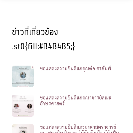
ข่าวที่เกี่ยวข้อง
.st0{fill:#B4B4B5;}
ขอแสดงความยินดีแก่คุณต่อ ศรลัมพ์
ขอแสดงความยินดีแก่คณาจารย์คณะ
อักษรศาสตร์
ขอแสดงความยินดีแก่รองศาสตราจารย์
ดร.เสาวณิต วิงวอน ได้รับคัดเลือกให้เป็น