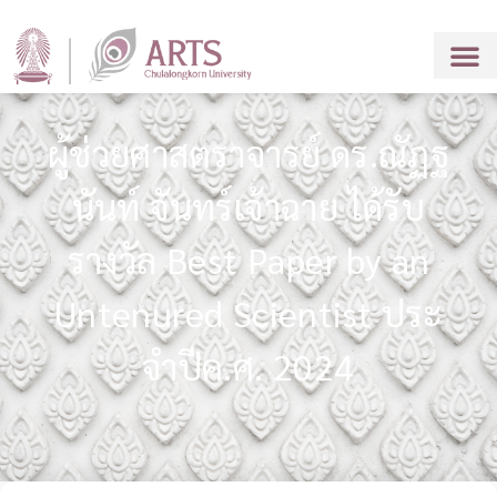
ผู้ช่วยศาสตราจารย์ ดร.ณัฏฐ
นันท์ จันทร์เจ้าฉาย ได้รับ
รางวัล Best Paper by an
Untenured Scientist ประ
จำปีค.ศ. 2024