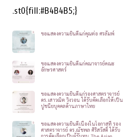
.st0{fill:#B4B4B5;}
ขอแสดงความยินดีแก่คุณต่อ ศรลัมพ์
ขอแสดงความยินดีแก่คณาจารย์คณะ
อักษรศาสตร์
ขอแสดงความยินดีแก่รองศาสตราจารย์
ดร.เสาวณิต วิงวอน ได้รับคัดเลือกให้เป็น
ปูชนียบุคคลด้านภาษาไทย
ขอแสดงความยินดีเนื่องในโอกาสที่ รอง
ศาสตราจารย์ ดร.ณัชพล ศิริสวัสดิ์ ได้รับ
การคัดเลือกเป็นผู้รับทุน The Asian