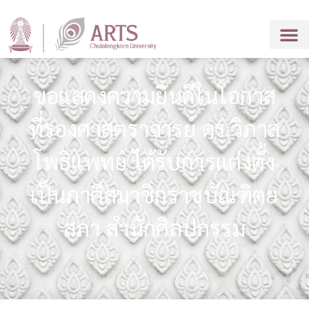
ขอแสดงความยินดีในโอกาส
ที่รองศาสตราจารย์ ดร.วิภาส
โพธิแพทย์ ได้รับการแต่งตั้ง
เป็นภาคีสมาชิกราชบัณฑิตย
สภา สำนักศิลปกรรม