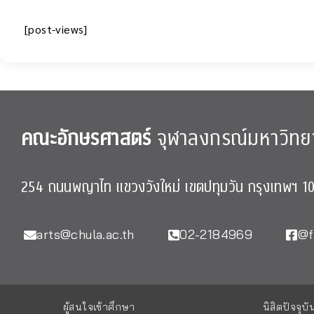
[post-views]
คณะอักษรศาสตร์
จุฬาลงกรณ์มหาวิทย
254 ถนนพญาไท แขวงวังใหม่ เขตปทุมวัน กรุงเทพฯ 1
arts@chula.ac.th
02-2184969
@f
ผู้สนใจเข้าศึกษา
นิสิตปัจจุบั