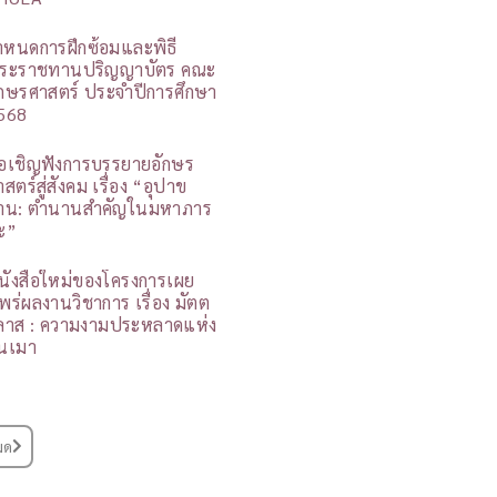
ำหนดการฝึกซ้อมและพิธี
ระราชทานปริญญาบัตร คณะ
ักษรศาสตร์ ประจำปีการศึกษา
568
อเชิญฟังการบรรยายอักษร
สตร์สู่สังคม เรื่อง “อุปาข
าน: ตำนานสำคัญในมหาภาร
ะ”
นังสือใหม่ของโครงการเผย
พร่ผลงานวิชาการ เรื่อง มัตต
ิลาส : ความงามประหลาดแห่ง
นเมา
มด