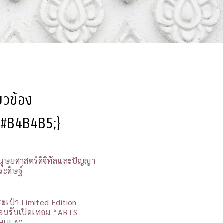
ี่ยวข้อง
l:#B4B4B5;}
นุษยศาสตร์ดิจิทัลและปัญญา
ระดิษฐ์
ระเป๋า Limited Edition
้อนรับเปิดเทอม “ARTS
HULA”