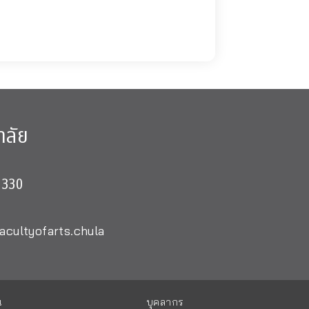
าลัย
0330
acultyofarts.chula
น
บุคลากร