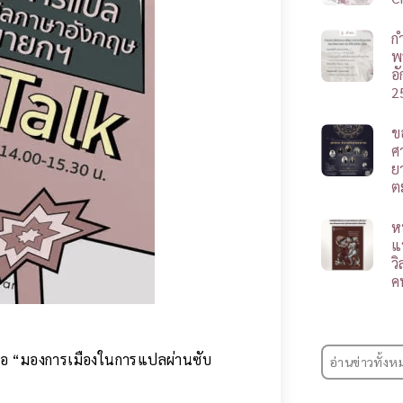
ก
พ
อ
2
ข
ศา
ย
ต
ห
แ
ว
ค
หัวข้อ “มองการเมืองในการแปลผ่านซับ
อ่านข่าวทั้งห