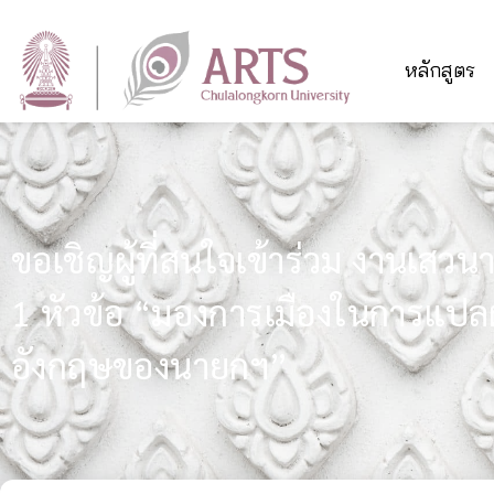
หลักสูตร
ขอเชิญผู้ที่สนใจเข้าร่วม งานเสวนา 
1 หัวข้อ “มองการเมืองในการแปล
อังกฤษของนายกฯ”