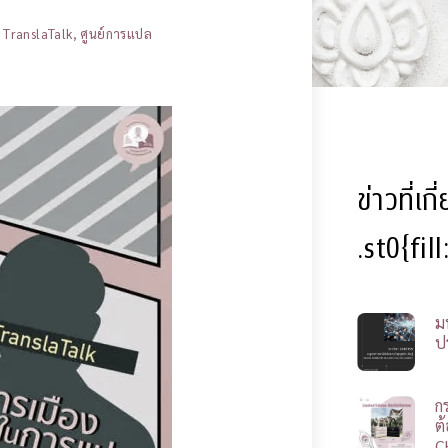
TranslaTalk
,
ศูนย์การแปล
ข่าวที่เก
.st0{fil
ม
ป
ก
ต
C