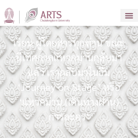
เรียน ผู้โดยสารทุกท่าน ขณะ
นี้เทศกาลแหวกม่านกลับมา
แล้ว เรากลับมาในธีม
‘Journey on Stage’ หรือ
‘แหวกม่าน (เดินทางผ่าน)
การละคร’