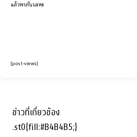
แล้วพบกันนะคะ
[post-views]
ข่าวที่เกี่ยวข้อง
.st0{fill:#B4B4B5;}